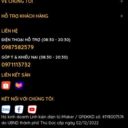
VỀ CHÚNG TÔI
HỖ TRỢ KHÁCH HÀNG
LIÊN HỆ
ĐIỆN THOẠI HỖ TRỢ (08:30 - 20:30)
0987582579
GÓP Ý & KHIẾU NẠI (08:30 - 20:30)
0971113732
LIÊN KẾT SÀN
KẾT NỐI VỚI CHÚNG TÔI:
Hộ kinh doanh Linh kiện điện tử iMaker / GPĐKKD số: 41Y8007574
do UBND thành phố Thủ Đức cấp ngày 02/12/2022