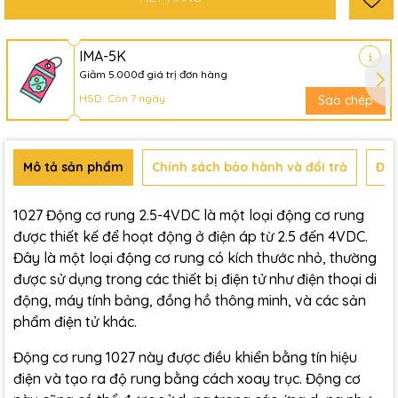
IMA-5K
Giảm 5.000đ giá trị đơn hàng
HSD: Còn 7 ngày
Sao chép
Mô tả sản phẩm
Chính sách bảo hành và đổi trả
Đán
1027 Động cơ rung 2.5-4VDC là một loại động cơ rung
được thiết kế để hoạt động ở điện áp từ 2.5 đến 4VDC.
Đây là một loại động cơ rung có kích thước nhỏ, thường
được sử dụng trong các thiết bị điện tử như điện thoại di
động, máy tính bảng, đồng hồ thông minh, và các sản
phẩm điện tử khác.
Động cơ rung 1027 này được điều khiển bằng tín hiệu
điện và tạo ra độ rung bằng cách xoay trục. Động cơ