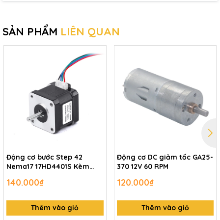
SẢN PHẨM
LIÊN QUAN
Động cơ bước Step 42
Động cơ DC giảm tốc GA25-
Nema17 17HD4401S Kèm
370 12V 60 RPM
dây nối
140.000₫
120.000₫
Thêm vào giỏ
Thêm vào giỏ