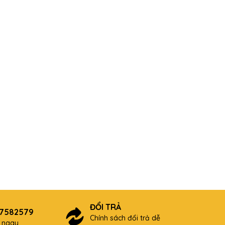
ĐỔI TRẢ
87582579
Chính sách đổi trả dễ
ợ ngay