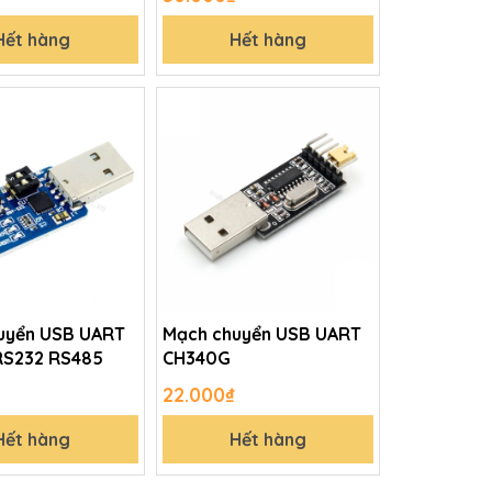
Hết hàng
Hết hàng
uyển USB UART
Mạch chuyển USB UART
RS232 RS485
CH340G
22.000₫
Hết hàng
Hết hàng