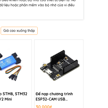
 điều khiển hoặc bộ nhớ của thiết bị điện tử. Nó
ền dữ liệu hoặc phần mềm vào bộ nhớ của vi điều
Giá cao xuống thấp
p STM8, STM32
Đế nạp chương trình
V2 Mini
ESP32-CAM USB
programming adapter
30.000₫