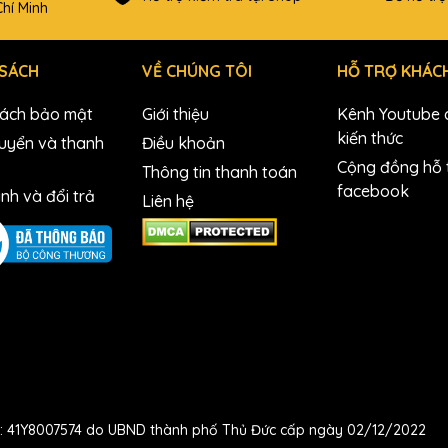
hí Minh
 SÁCH
VỀ CHÚNG TÔI
HỖ TRỢ KHÁC
sách bảo mật
Giới thiệu
Kênh Youtube c
kiến thức
uyển và thanh
Điều khoản
Cộng đồng hỗ t
Thông tin thanh toán
facebook
nh và đổi trả
Liên hệ
số: 41Y8007574 do UBND thành phố Thủ Đức cấp ngày 02/12/2022