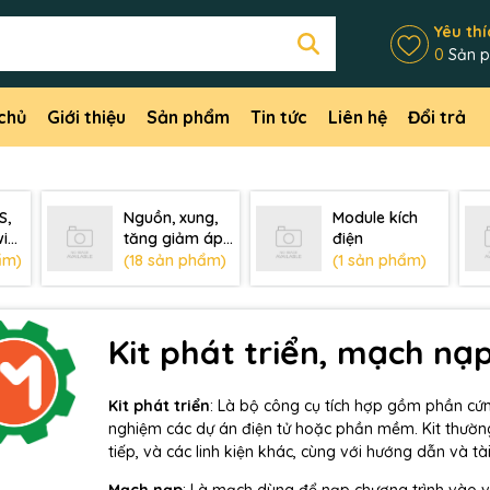
Yêu thí
0
Sản 
chủ
Giới thiệu
Sản phẩm
Tin tức
Liên hệ
Đổi trả
S,
Nguồn, xung,
Module kích
ifi,
tăng giảm áp,
điện
sạc, pin
ẩm)
(18 sản phẩm)
(1 sản phẩm)
Kit phát triển, mạch nạ
Kit phát triển
: Là bộ công cụ tích hợp gồm phần cứ
nghiệm các dự án điện tử hoặc phần mềm. Kit thườn
tiếp, và các linh kiện khác, cùng với hướng dẫn và tài 