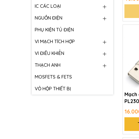
IC CÁC LOẠI
NGUỒN ĐIỆN
PHỤ KIỆN TỦ ĐIỆN
VI MẠCH TÍCH HỢP
VI ĐIỀU KHIỂN
THẠCH ANH
MOSFETS & FETS
VỎ HỘP THIẾT BỊ
Mạch 
PL23
16.00