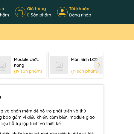
ch
Giỏ hàng
Tài khoản
phẩm
0
Sản phẩm
Đăng nhập
Module chức
Màn hình LCD
Kit
năng
mạ
(19 sản phẩm)
(11 sản phẩm)
(9
p
ng và phần mềm để hỗ trợ phát triển và thử
g bao gồm vi điều khiển, cảm biến, module giao
liệu hỗ trợ lập trình và thiết kế.