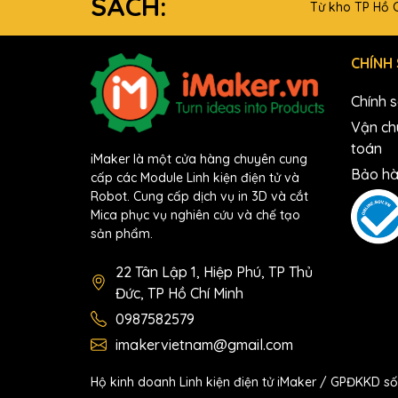
SÁCH:
Từ kho TP Hồ C
CHÍNH
Chính 
Vận ch
toán
iMaker là một cửa hàng chuyên cung
Bảo hà
cấp các Module Linh kiện điện tử và
Robot. Cung cấp dịch vụ in 3D và cắt
Mica phục vụ nghiên cứu và chế tạo
sản phẩm.
22 Tân Lập 1, Hiệp Phú, TP Thủ
Đức, TP Hồ Chí Minh
0987582579
imakervietnam@gmail.com
Hộ kinh doanh Linh kiện điện tử iMaker / GPĐKKD 