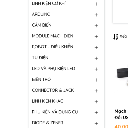
LINH KIỆN CƠ KHÍ
ARDUINO
CẢM BIẾN
MODULE MẠCH ĐIỆN
Xếp 
ROBOT - ĐIỀU KHIỂN
TỤ ĐIỆN
LED VÀ PHỤ KIỆN LED
BIẾN TRỞ
CONNECTOR & JACK
LINH KIỆN KHÁC
Mạch 
PHỤ KIỆN VÀ DỤNG CỤ
Đổi U
DIODE & ZENER
40.0