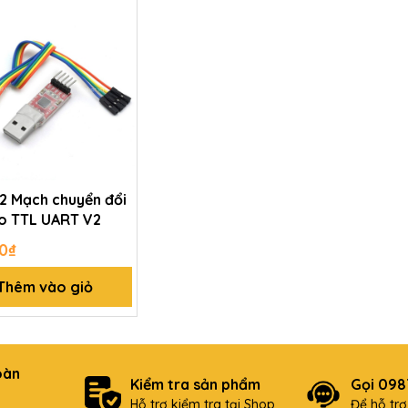
2 Mạch chuyển đổi
o TTL UART V2
0₫
Thêm vào giỏ
oàn
Kiểm tra sản phẩm
Gọi 09
Hỗ trợ kiểm tra tại Shop
Để hỗ tr