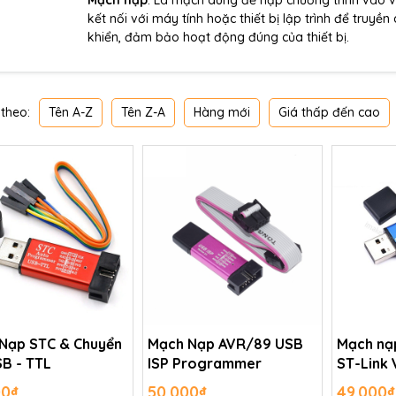
Mạch nạp
: Là mạch dùng để nạp chương trình vào vi
kết nối với máy tính hoặc thiết bị lập trình để truy
khiển, đảm bảo hoạt động đúng của thiết bị.
Tên A-Z
Tên Z-A
Hàng mới
Giá thấp đến cao
theo:
Nạp STC & Chuyển
Mạch Nạp AVR/89 USB
Mạch nạ
SB - TTL
ISP Programmer
ST-Link 
00₫
50.000₫
49.000₫