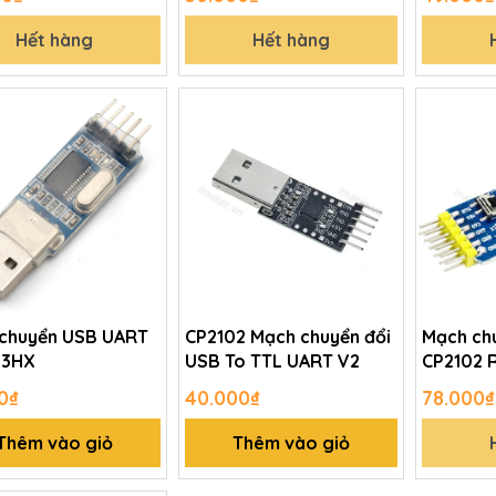
Hết hàng
Hết hàng
chuyển USB UART
CP2102 Mạch chuyển đổi
Mạch ch
03HX
USB To TTL UART V2
CP2102 
0₫
40.000₫
78.000₫
Thêm vào giỏ
Thêm vào giỏ