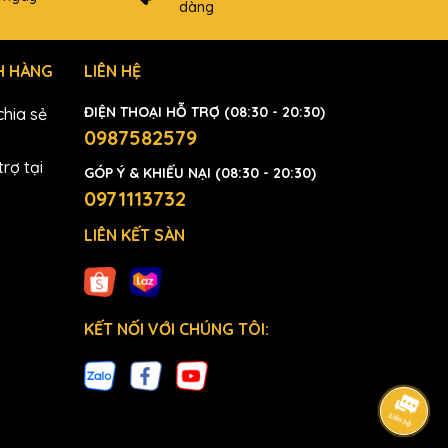
dàng
H HÀNG
LIÊN HỆ
ĐIỆN THOẠI HỖ TRỢ (08:30 - 20:30)
hia sẻ
0987582579
rợ tại
GÓP Ý & KHIẾU NẠI (08:30 - 20:30)
0971113732
LIÊN KẾT SÀN
KẾT NỐI VỚI CHÚNG TÔI: