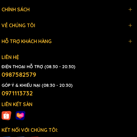
CHÍNH SÁCH
VỀ CHÚNG TÔI
HỖ TRỢ KHÁCH HÀNG
LIÊN HỆ
ĐIỆN THOẠI HỖ TRỢ (08:30 - 20:30)
0987582579
GÓP Ý & KHIẾU NẠI (08:30 - 20:30)
0971113732
LIÊN KẾT SÀN
KẾT NỐI VỚI CHÚNG TÔI: