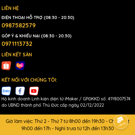
LIÊN HỆ
ĐIỆN THOẠI HỖ TRỢ (08:30 - 20:30)
0987582579
GÓP Ý & KHIẾU NẠI (08:30 - 20:30)
0971113732
LIÊN KẾT SÀN
KẾT NỐI VỚI CHÚNG TÔI:
Hộ kinh doanh Linh kiện điện tử iMaker / GPĐKKD số: 41Y8007574
do UBND thành phố Thủ Đức cấp ngày 02/12/2022
Giờ làm việc: Thứ 2 - Thứ 7 từ 8h00 đến 19h30 - Chủ Nhật
9h00 đến 17h - Nghỉ trưa từ 12h đến 13h30