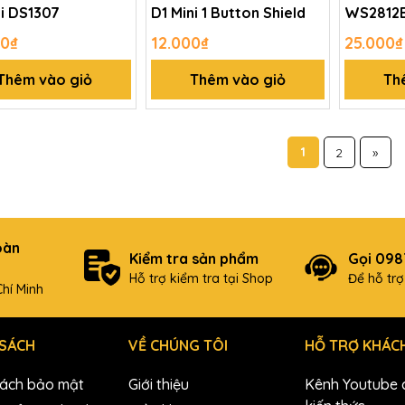
ni DS1307
D1 Mini 1 Button Shield
WS2812B
ESP8266
00₫
12.000₫
25.000₫
Thêm vào giỏ
Thêm vào giỏ
Th
1
2
»
oàn
Kiểm tra sản phẩm
Gọi 09
Hỗ trợ kiểm tra tại Shop
Để hỗ tr
hí Minh
 SÁCH
VỀ CHÚNG TÔI
HỖ TRỢ KHÁC
sách bảo mật
Giới thiệu
Kênh Youtube c