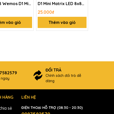
 Wemos D1 Mini
D1 Mini Matrix LED 8x8
Shield
25.000₫
êm vào giỏ
Thêm vào giỏ
ĐỔI TRẢ
87582579
Chính sách đổi trả dễ
ợ ngay
dàng
H HÀNG
LIÊN HỆ
ĐIỆN THOẠI HỖ TRỢ (08:30 - 20:30)
hia sẻ