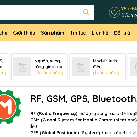
Yêu thí
0
Sản 
chủ
Giới thiệu
Sản phẩm
Tin tức
Liên hệ
Đổi trả
S,
Nguồn, xung,
Module kích
ifi,
tăng giảm áp,
điện
sạc, pin
ẩm)
(18 sản phẩm)
(1 sản phẩm)
RF, GSM, GPS, Bluetooth,
RF (Radio Frequency)
: Sử dụng sóng radio để truy
GSM (Global System for Mobile Communications)
liệu.
GPS (Global Positioning System)
: Cung cấp định vị 