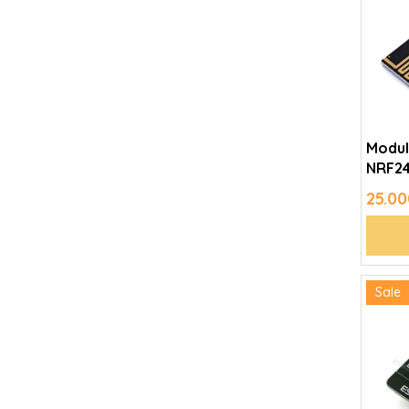
Modul
NRF24
25.00
Sale