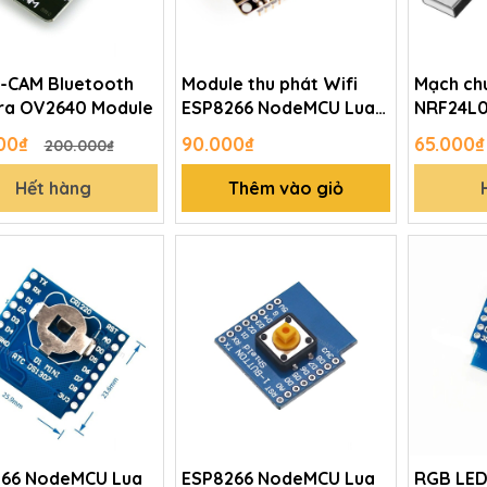
-CAM Bluetooth
Module thu phát Wifi
Mạch ch
a OV2640 Module
ESP8266 NodeMCU Lua
NRF24L0
CP2102
000₫
90.000₫
65.000₫
200.000₫
Hết hàng
Thêm vào giỏ
66 NodeMCU Lua
ESP8266 NodeMCU Lua
RGB LED