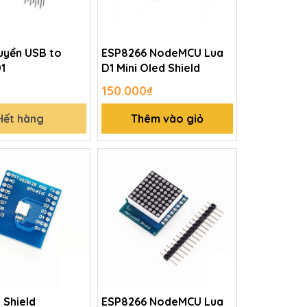
uyển USB to
ESP8266 NodeMCU Lua
1
D1 Mini Oled Shield
150.000₫
Hết hàng
Thêm vào giỏ
 Shield
ESP8266 NodeMCU Lua