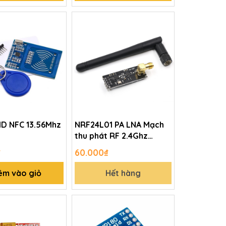
ID NFC 13.56Mhz
NRF24L01 PA LNA Mạch
thu phát RF 2.4Ghz
1000m
₫
60.000₫
êm vào giỏ
Hết hàng