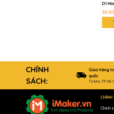
D1 Mi
30.0
CHÍNH
Giao hàng t
quốc
SÁCH:
Từ kho TP Hồ C
CHÍNH
Chính 