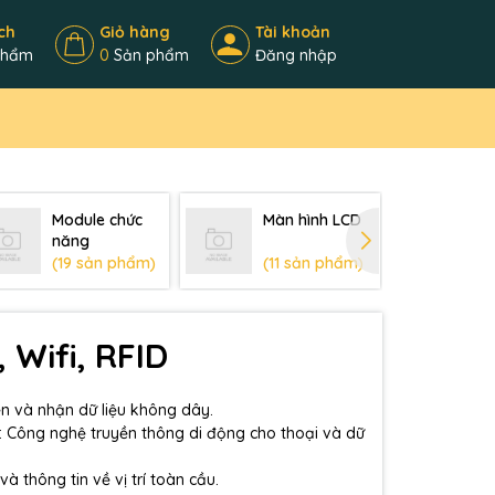
ch
Giỏ hàng
Tài khoản
phẩm
0
Sản phẩm
Đăng nhập
Module chức
Màn hình LCD
Kit
năng
mạ
(19 sản phẩm)
(11 sản phẩm)
(9
 Wifi, RFID
ền và nhận dữ liệu không dây.
: Công nghệ truyền thông di động cho thoại và dữ
và thông tin về vị trí toàn cầu.