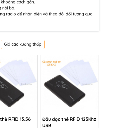
ng khoảng cách gần.
 nội bộ.
óng radio để nhận diện và theo dõi đối tượng qua
Giá cao xuống thấp
thẻ RFID 13.56
Đầu đọc thẻ RFID 125Khz
B
USB