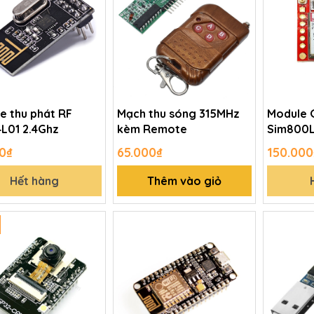
e thu phát RF
Mạch thu sóng 315MHz
Module 
L01 2.4Ghz
kèm Remote
Sim800
0₫
65.000₫
150.000
Hết hàng
Thêm vào giỏ