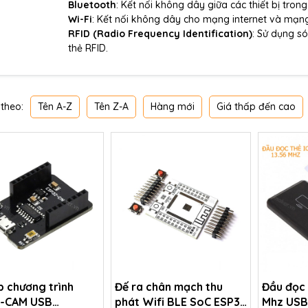
Bluetooth
: Kết nối không dây giữa các thiết bị tro
Wi-Fi
: Kết nối không dây cho mạng internet và mạng
RFID (Radio Frequency Identification)
: Sử dụng s
thẻ RFID.
Tên A-Z
Tên Z-A
Hàng mới
Giá thấp đến cao
theo:
p chương trình
Đế ra chân mạch thu
Đầu đọc 
-CAM USB
phát Wifi BLE SoC ESP32
Mhz US