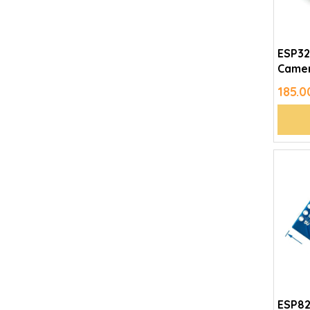
ESP32
Camer
185.
ESP82