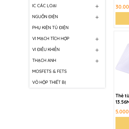
progr
IC CÁC LOẠI
30.0
NGUỒN ĐIỆN
PHỤ KIỆN TỦ ĐIỆN
VI MẠCH TÍCH HỢP
VI ĐIỀU KHIỂN
THẠCH ANH
MOSFETS & FETS
VỎ HỘP THIẾT BỊ
Thẻ từ
13.56
5.000