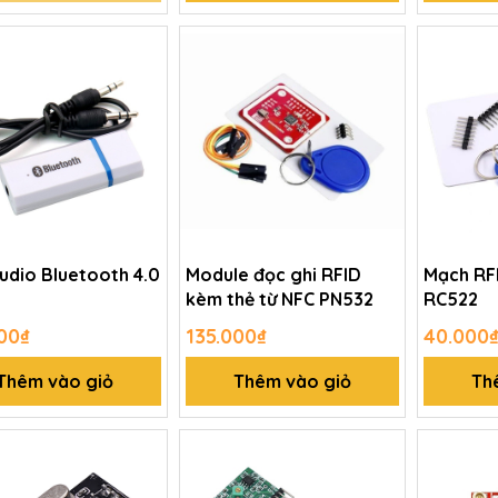
udio Bluetooth 4.0
Module đọc ghi RFID
Mạch RF
kèm thẻ từ NFC PN532
RC522
00₫
135.000₫
40.000
Thêm vào giỏ
Thêm vào giỏ
Th