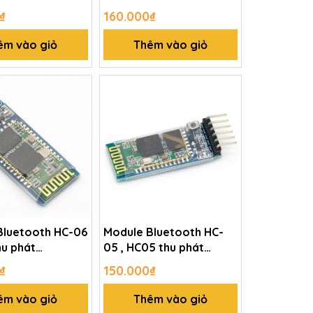
₫
160.000₫
êm vào giỏ
Thêm vào giỏ
Bluetooth HC-06
Module Bluetooth HC-
hu phát
05 , HC05 thu phát
h ra chân
Bluetooth ra chân sẵn
₫
150.000₫
êm vào giỏ
Thêm vào giỏ