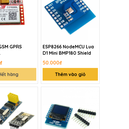
GSM GPRS
ESP8266 NodeMCU Lua
L
D1 Mini BMP180 Shield
₫
50.000₫
Hết hàng
Thêm vào giỏ