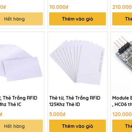
amming adapter
ESP-WROOM-32
00₫
10.000₫
210.000
Hết hàng
Thêm vào giỏ
Th
, Thẻ Trắng RFID
Thẻ từ, Thẻ Trắng RFID
Module 
Mhz Thẻ IC
125Khz Thẻ ID
, HC06 t
Bluetoot
₫
5.000₫
120.000
Hết hàng
Thêm vào giỏ
Th