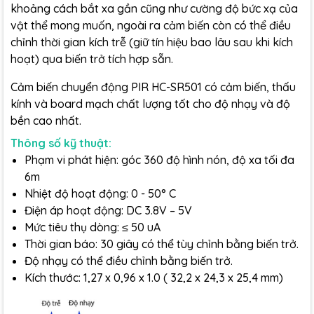
khoảng cách bắt xa gần cũng như cường độ bức xạ của
vật thể mong muốn, ngoài ra cảm biến còn có thể điều
chỉnh thời gian kích trễ (giữ tín hiệu bao lâu sau khi kích
hoạt) qua biến trở tích hợp sẵn.
Cảm biến chuyển động PIR HC-SR501 có cảm biến, thấu
kính và board mạch chất lượng tốt cho độ nhạy và độ
bền cao nhất.
Thông số kỹ thuật:
Phạm vi phát hiện: góc 360 độ hình nón, độ xa tối đa
6m
Nhiệt độ hoạt động: 0 - 50° C
Điện áp hoạt động: DC 3.8V – 5V
Mức tiêu thụ dòng: ≤ 50 uA
Thời gian báo: 30 giây có thể tùy chỉnh bằng biến trở.
Độ nhạy có thể điều chỉnh bằng biến trở.
Kích thước: 1,27 x 0,96 x 1.0 ( 32,2 x 24,3 x 25,4 mm)