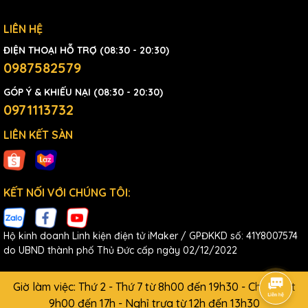
LIÊN HỆ
ĐIỆN THOẠI HỖ TRỢ (08:30 - 20:30)
0987582579
GÓP Ý & KHIẾU NẠI (08:30 - 20:30)
0971113732
LIÊN KẾT SÀN
KẾT NỐI VỚI CHÚNG TÔI:
Hộ kinh doanh Linh kiện điện tử iMaker / GPĐKKD số: 41Y8007574
do UBND thành phố Thủ Đức cấp ngày 02/12/2022
Giờ làm việc: Thứ 2 - Thứ 7 từ 8h00 đến 19h30 - Chủ Nhật
9h00 đến 17h - Nghỉ trưa từ 12h đến 13h30