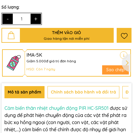
Số lượng:
-
+
THÊM VÀO GIỎ
Giao hàng tận nơi miễn phí
IMA-5K
Giảm 5.000đ giá trị đơn hàng
HSD: Còn 7 ngày
Sao chép
Mô tả sản phẩm
Chính sách bảo hành và đổi trả
Đán
Cảm biến thân nhiệt chuyển động PIR HC-SR501
được sử
dụng để phát hiện chuyển động của các vật thể phát ra
bức xạ hồng ngoại (con người, con vật, các vật phát
nhiệt,…) cảm biến có thể chỉnh được độ nhạy để giới hạn