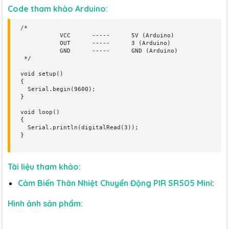
Code tham khảo Arduino:
/*

           VCC      -----      5V (Arduino)

           OUT      -----      3 (Arduino)

           GND      -----      GND (Arduino)

 */

void setup() 

{

  Serial.begin(9600);

}

void loop() 

{

  Serial.println(digitalRead(3));

}
Tài liệu tham khảo:
Cảm Biến Thân Nhiệt Chuyển Động PIR SR505 Mini
:
Hình ảnh sản phẩm: