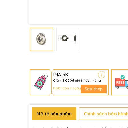
IMA-5K
Giảm 5.000đ giá trị đơn hàng
HSD: Còn 7 ngày
Sao chép
Mô tả sản phẩm
Chính sách bảo hành