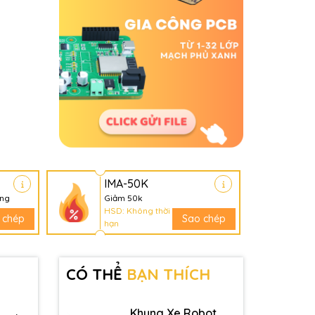
IMA-50K
àng
Giảm 50k
HSD: Không thời
 chép
Sao chép
hạn
CÓ THỂ
BẠN THÍCH
Khung Xe Robot