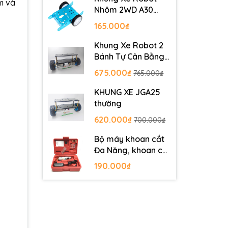
m và
Nhôm 2WD A30
Metal Robot
165.000₫
Chassis
Khung Xe Robot 2
Bánh Tự Cân Bằng
JGB37-520
675.000₫
765.000₫
KHUNG XE JGA25
thường
620.000₫
700.000₫
Bộ máy khoan cắt
Đa Năng, khoan cắt
PCB, khoan mạch
190.000₫