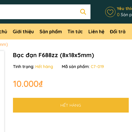
Yêu thí
0
Sản 
chủ
Giới thiệu
Sản phẩm
Tin tức
Liên hệ
Đổi trả
5mm)
Bạc đạn F688zz (8x18x5mm)
Tình trạng:
Hết hàng
Mã sản phẩm:
C7-019
10.000₫
HẾT HÀNG
Mã giảm giá:
Ngày hết hạn: