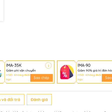
Điều kiện:
IMA-35K
IMA-90
Giảm phí vận chuyển
Giảm 90% giá trị đơn h
HSD: Không thời
HSD: Không thời
Sao chép
Sao
hạn
hạn
 và đổi trả
Đánh giá