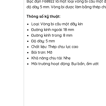
Bạc đạn F688zz là một loại vòng bi cầu một 
độ dày 5 mm. Vòng bi được làm bằng thép chị
Thông số kỹ thuật:
Loại: Vòng bi cầu một dãy kín
Đường kính ngoài: 18 mm
Đường kính trong: 8 mm
Độ dày: 5 mm
Chất liệu: Thép chịu lực cao
Bôi trơn: Mỡ
Khả năng chịu tải: Nhẹ
Môi trường hoạt động: Bụi bẩn, ẩm ướt