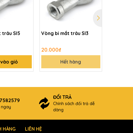
 trâu SI5
Vòng bi mắt trâu SI3
Bạc đạn v
6807 (35
20.000₫
30.000₫
vào giỏ
Hết hàng
H
ĐỔI TRẢ
87582579
Chính sách đổi trả dễ
ợ ngay
dàng
H HÀNG
LIÊN HỆ