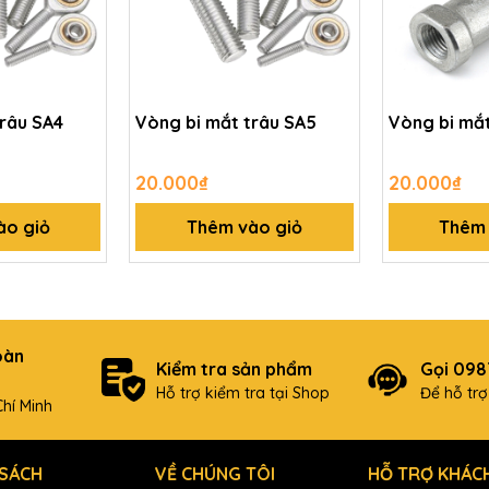
trâu SA4
Vòng bi mắt trâu SA5
Vòng bi mắt
20.000₫
20.000₫
ào giỏ
Thêm vào giỏ
Thêm 
oàn
Kiểm tra sản phẩm
Gọi 09
Hỗ trợ kiểm tra tại Shop
Để hỗ tr
hí Minh
 SÁCH
VỀ CHÚNG TÔI
HỖ TRỢ KHÁC