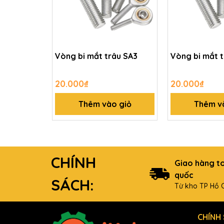
Vòng bi mắt trâu SA3
Vòng bi mắt 
20.000₫
20.000₫
Thêm vào giỏ
Thêm v
CHÍNH
Giao hàng t
quốc
SÁCH:
Từ kho TP Hồ C
CHÍNH