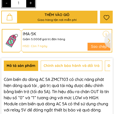
-
+
THÊM VÀO GIỎ
Giao hàng tận nơi miễn phí
IMA-5K
Giảm 5.000đ giá trị đơn hàng
HSD: Còn 7 ngày
Sao chép
Mô tả sản phẩm
Chính sách bảo hành và đổi trả
Đán
Cảm biến đo dòng AC 5A ZMCT103 có chức năng phát
hiện dòng quá tải , giá trị quá tải này được điều chỉnh
bằng biến trở (tối đa 5A). Tín hiệu đầu ra chân OUT là tín
hiệu số “0” và “1” tương ứng với mức LOW và HIGH.
Module cảm biến quá dòng AC 5A có thể sử dụng chung
với relay 5V để đóng ngắt thiết bị bảo vệ quá dòng.