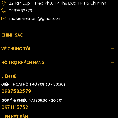
22 Tân Lập 1, Hiệp Phú, TP Thủ Đức, TP Hồ Chí Minh
0987582579
imakervietnam@gmail.com
CHÍNH SÁCH
VỀ CHÚNG TÔI
HỖ TRỢ KHÁCH HÀNG
LIÊN HỆ
ĐIỆN THOẠI HỖ TRỢ (08:30 - 20:30)
0987582579
GÓP Ý & KHIẾU NẠI (08:30 - 20:30)
0971113732
LIÊN KẾT SÀN