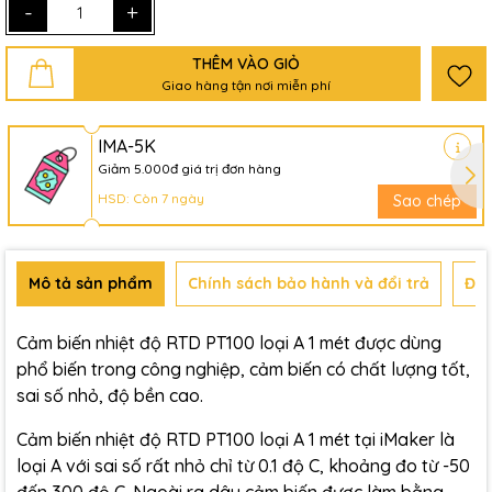
-
+
THÊM VÀO GIỎ
Giao hàng tận nơi miễn phí
IMA-5K
Giảm 5.000đ giá trị đơn hàng
HSD: Còn 7 ngày
Sao chép
Mô tả sản phẩm
Chính sách bảo hành và đổi trả
Đán
Cảm biến nhiệt độ RTD PT100 loại A 1 mét được dùng
phổ biến trong công nghiệp, cảm biến có chất lượng tốt,
sai số nhỏ, độ bền cao.
Cảm biến nhiệt độ RTD PT100 loại A 1 mét tại iMaker là
loại A với sai số rất nhỏ chỉ từ 0.1 độ C, khoảng đo từ -50