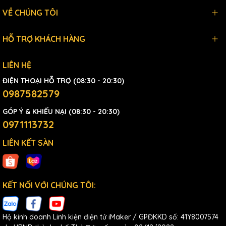
VỀ CHÚNG TÔI
HỖ TRỢ KHÁCH HÀNG
LIÊN HỆ
ĐIỆN THOẠI HỖ TRỢ (08:30 - 20:30)
0987582579
GÓP Ý & KHIẾU NẠI (08:30 - 20:30)
0971113732
LIÊN KẾT SÀN
KẾT NỐI VỚI CHÚNG TÔI:
Hộ kinh doanh Linh kiện điện tử iMaker / GPĐKKD số: 41Y8007574