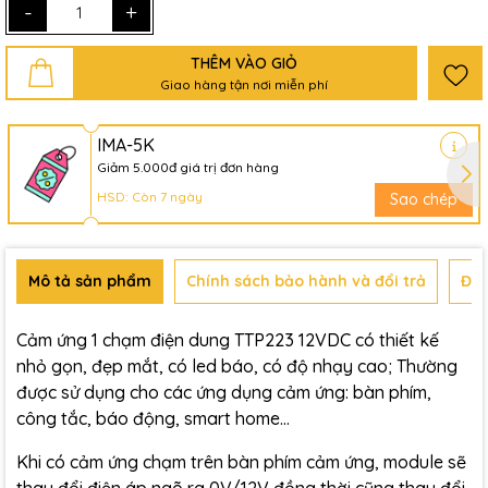
-
+
THÊM VÀO GIỎ
Giao hàng tận nơi miễn phí
IMA-5K
Giảm 5.000đ giá trị đơn hàng
HSD: Còn 7 ngày
Sao chép
Mô tả sản phẩm
Chính sách bảo hành và đổi trả
Đán
Cảm ứng 1 chạm điện dung TTP223 12VDC có thiết kế
nhỏ gọn, đẹp mắt, có led báo, có độ nhạy cao; Thường
được sử dụng cho các ứng dụng cảm ứng: bàn phím,
công tắc, báo động, smart home…
Khi có cảm ứng chạm trên bàn phím cảm ứng, module sẽ