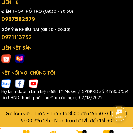
LIÊN HỆ
ĐIỆN THOẠI HỖ TRỢ (08:30 - 20:30)
0987582579
GÓP Ý & KHIẾU NẠI (08:30 - 20:30)
0971113732
LIÊN KẾT SÀN
KẾT NỐI VỚI CHÚNG TÔI:
Hộ kinh doanh Linh kiện điện tử iMaker / GPĐKKD số: 41Y8007574
do UBND thành phố Thủ Đức cấp ngày 02/12/2022
Giờ làm việc: Thứ 2 - Thứ 7 từ 8h00 đến 19h30 - Chủ Nhật
9h00 đến 17h - Nghỉ trưa từ 12h đến 13h30
0
0