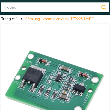
Trang chủ
Cảm ứng 1 chạm điện dung TTP223 12VDC
Mã giảm giá: