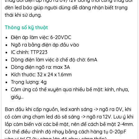
thay đổi điện áp ngõ ra 0V/12V đồng thời cũng thay đổi
đèn led báo giúp người dùng dễ dàng nhận biết trạng
thái khi sử dụng.
Thông số kỹ thuật
Điện áp làm việc: 6-20VDC
Ngõ ra bằng điện áp đầu vào
IC chính: TTP223
Dòng điện làm việc ở chế độ chờ: 6mA
Dòng điện ngõ ra: max 3A
Kích thước: 32 x 24 x 1.6mm
Trọng lượng: 4g
Cảm ứng có thể xuyên qua nhiều bề mặt: kính, nhựa,
giấy…
Ban đầu khi cấp nguồn, led xanh sáng -> ngõ ra 0V, khi
có cảm ứng chạm led đỏ sẽ sáng -> ngõ ra 12V. Lưu ý khi
lắp cảm biến với các bề mặt, nên để cách bề mặt 2-4mm.
Có thể điều chỉnh độ nhạy bằng cách hàng tụ 0-20pF