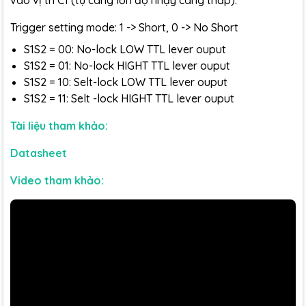
vào vị trí C1 (tụ càng lớn độ nhạy càng thấp).
Trigger setting mode: 1 -> Short, 0 -> No Short
S1S2 = 00: No-lock LOW TTL lever ouput
S1S2 = 01: No-lock HIGHT TTL lever ouput
S1S2 = 10: Selt-lock LOW TTL lever ouput
S1S2 = 11: Selt -lock HIGHT TTL lever ouput
Tài liệu tham khảo:
Datasheet
Video tham khảo: