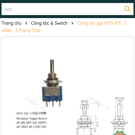
Trang chủ
Công tắc & Switch
Công tắc gạt MTS-103 , 3
chân - 3 Trạng Thái
Mã giảm giá:
Ngày hết hạn:
Điều kiện: