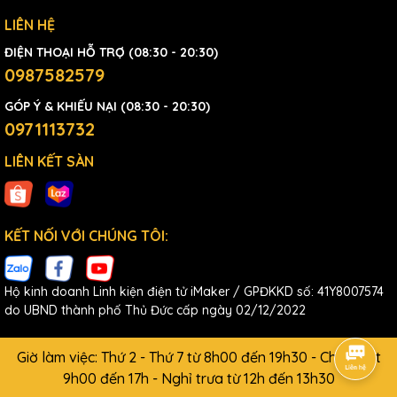
LIÊN HỆ
ĐIỆN THOẠI HỖ TRỢ (08:30 - 20:30)
0987582579
GÓP Ý & KHIẾU NẠI (08:30 - 20:30)
0971113732
LIÊN KẾT SÀN
KẾT NỐI VỚI CHÚNG TÔI:
Hộ kinh doanh Linh kiện điện tử iMaker / GPĐKKD số: 41Y8007574
do UBND thành phố Thủ Đức cấp ngày 02/12/2022
Giờ làm việc: Thứ 2 - Thứ 7 từ 8h00 đến 19h30 - Chủ Nhật
9h00 đến 17h - Nghỉ trưa từ 12h đến 13h30