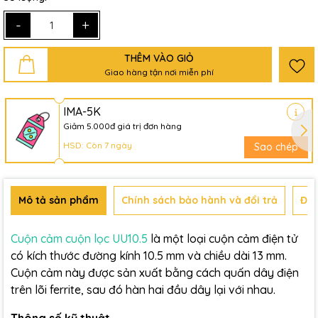
-
+
THÊM VÀO GIỎ
Giao hàng tận nơi miễn phí
IMA-5K
Giảm 5.000đ giá trị đơn hàng
HSD: Còn 7 ngày
Sao chép
Mô tả sản phẩm
Chính sách bảo hành và đổi trả
Đán
Cuộn cảm cuộn lọc UU10.5
là một loại cuộn cảm điện tử
có kích thước đường kính 10.5 mm và chiều dài 13 mm.
Cuộn cảm này được sản xuất bằng cách quấn dây điện
trên lõi ferrite, sau đó hàn hai đầu dây lại với nhau.