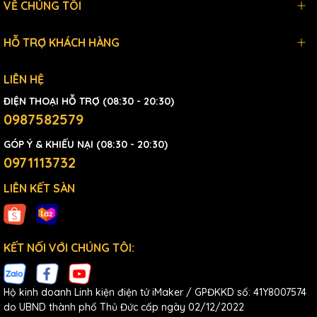
VỀ CHÚNG TÔI
HỖ TRỢ KHÁCH HÀNG
LIÊN HỆ
ĐIỆN THOẠI HỖ TRỢ (08:30 - 20:30)
0987582579
GÓP Ý & KHIẾU NẠI (08:30 - 20:30)
0971113732
LIÊN KẾT SÀN
KẾT NỐI VỚI CHÚNG TÔI:
Hộ kinh doanh Linh kiện điện tử iMaker / GPĐKKD số: 41Y8007574
do UBND thành phố Thủ Đức cấp ngày 02/12/2022