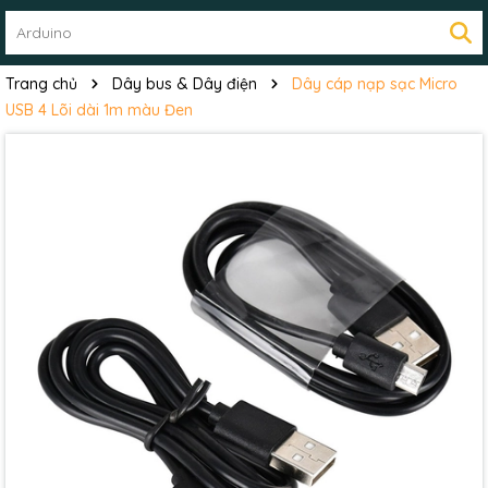
Trang chủ
Dây bus & Dây điện
Dây cáp nạp sạc Micro
USB 4 Lõi dài 1m màu Đen
Mã giảm giá:
Ngày hết hạn: