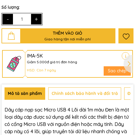
Số lượng:
-
+
THÊM VÀO GIỎ
Giao hàng tận nơi miễn phí
IMA-5K
Giảm 5.000đ giá trị đơn hàng
HSD: Còn 7 ngày
Sao chép
Mô tả sản phẩm
Chính sách bảo hành và đổi trả
Đán
Dây cáp nạp sạc Micro USB 4 Lõi dài 1m màu Đen là một
loại dây cáp được sử dụng để kết nối các thiết bị điện tử
có cổng Micro USB với nguồn điện hoặc máy tính. Dây
cáp này có 4 lõi, giúp truyền tải dữ liệu nhanh chóng và