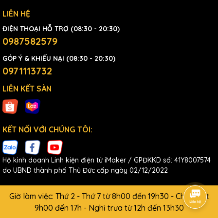
LIÊN HỆ
ĐIỆN THOẠI HỖ TRỢ (08:30 - 20:30)
0987582579
GÓP Ý & KHIẾU NẠI (08:30 - 20:30)
0971113732
LIÊN KẾT SÀN
KẾT NỐI VỚI CHÚNG TÔI:
Hộ kinh doanh Linh kiện điện tử iMaker / GPĐKKD số: 41Y8007574
do UBND thành phố Thủ Đức cấp ngày 02/12/2022
Giờ làm việc: Thứ 2 - Thứ 7 từ 8h00 đến 19h30 - Chủ Nhật
9h00 đến 17h - Nghỉ trưa từ 12h đến 13h30