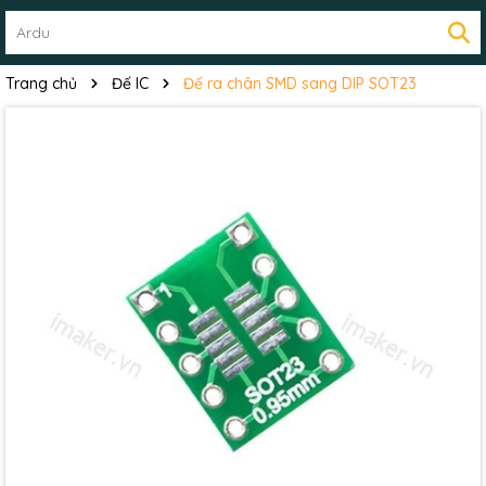
Trang chủ
Đế IC
Đế ra chân SMD sang DIP SOT23
Mã giảm giá:
Ngày hết hạn:
Điều kiện: