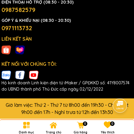
ĐIỆN THOẠI HỖ TRỢ (08:30 - 20:30)
0987582579
GÓP Ý & KHIẾU NẠI (08:30 - 20:30)
0971113732
LIÊN KẾT SÀN
KẾT NỐI VỚI CHÚNG TÔI:
Hộ kinh doanh Linh kiện điện tử iMaker / GPĐKKD số: 41Y8007574
do UBND thành phố Thủ Đức cấp ngày 02/12/2022
Giờ làm việc: Thứ 2 - Thứ 7 từ 8h00 đến 19h30 - Chủ Nhật
9h00 đến 17h - Nghỉ trưa từ 12h đến 13h30
0
0
Danh mục
Trang chủ
Giỏ hàng
Yêu thích