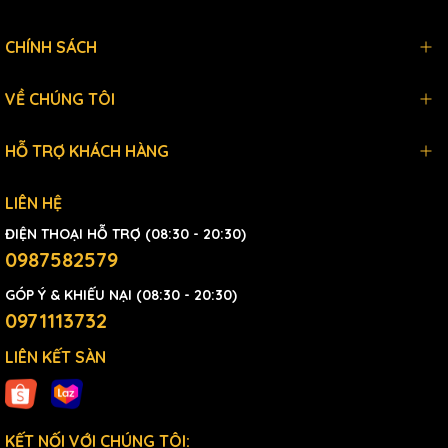
CHÍNH SÁCH
VỀ CHÚNG TÔI
HỖ TRỢ KHÁCH HÀNG
LIÊN HỆ
ĐIỆN THOẠI HỖ TRỢ (08:30 - 20:30)
0987582579
GÓP Ý & KHIẾU NẠI (08:30 - 20:30)
0971113732
LIÊN KẾT SÀN
KẾT NỐI VỚI CHÚNG TÔI: