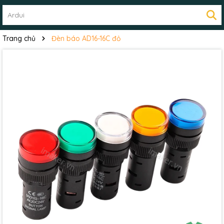
Trang chủ
Đèn báo AD16-16C đỏ
Mã giảm giá:
Ngày hết hạn:
Điều kiện: