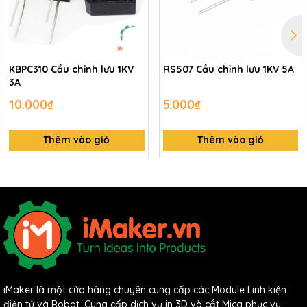
KBPC310 Cầu chỉnh lưu 1KV
RS507 Cầu chỉnh lưu 1KV 5A
3A
10.000₫
5.000₫
Thêm vào giỏ
Thêm vào giỏ
iMaker là một cửa hàng chuyên cung cấp các Module Linh kiện
điện tử và Robot. Cung cấp dịch vụ in 3D và cắt Mica phục vụ