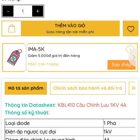
-
+
THÊM VÀO GIỎ
Giao hàng tận nơi miễn phí
IMA-5K
Giảm 5.000đ giá trị đơn hàng
HSD: Còn 7 ngày
Sao chép
Mô tả sản phẩm
Chính sách bảo hành và đổi trả
Đán
Thông tin Datasheet:
KBL410 Cầu Chỉnh Lưu 1KV 4A
Thông số kỹ thuật:
Loại diode
1 Pha
Điện áp ngược cực đại
1kV