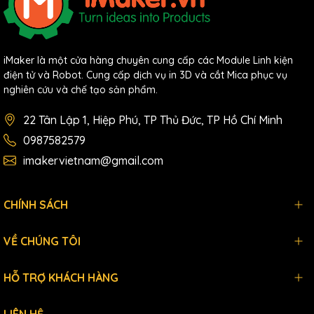
iMaker là một cửa hàng chuyên cung cấp các Module Linh kiện
điện tử và Robot. Cung cấp dịch vụ in 3D và cắt Mica phục vụ
nghiên cứu và chế tạo sản phẩm.
22 Tân Lập 1, Hiệp Phú, TP Thủ Đức, TP Hồ Chí Minh
0987582579
imakervietnam@gmail.com
CHÍNH SÁCH
VỀ CHÚNG TÔI
HỖ TRỢ KHÁCH HÀNG
LIÊN HỆ