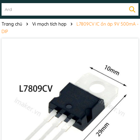
Trang chủ
Vi mạch tích hợp
L7809CV IC ổn áp 9V 500mA -
DIP
Mã giảm giá:
Ngày hết hạn:
Điều kiện: