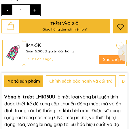
-
+
THÊM VÀO GIỎ
Giao hàng tận nơi miễn phí
IMA-5K
Giảm 5.000đ giá trị đơn hàng
HSD: Còn 7 ngày
Sao chép
Mô tả sản phẩm
Chính sách bảo hành và đổi trả
Đán
Vòng bi trượt LMK16UU
là một loại vòng bi tuyến tính
được thiết kế để cung cấp chuyển động mượt mà và ổn
định trong các hệ thống cơ khí chính xác. Được sử dụng
rộng rãi trong các máy CNC, máy in 3D, và thiết bị tự
động hóa, vòng bi này giúp tối ưu hóa hiệu suất và độ