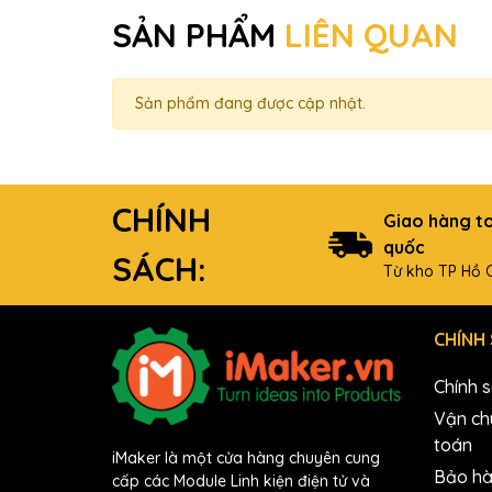
SẢN PHẨM
LIÊN QUAN
Sản phẩm đang được cập nhật.
CHÍNH
Giao hàng t
quốc
SÁCH:
Từ kho TP Hồ C
CHÍNH
Chính 
Vận ch
toán
iMaker là một cửa hàng chuyên cung
Bảo hà
cấp các Module Linh kiện điện tử và