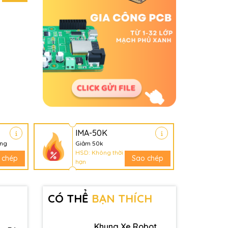
IMA-50K
àng
Giảm 50k
HSD: Không thời
 chép
Sao chép
hạn
CÓ THỂ
BẠN THÍCH
Khung Xe Robot