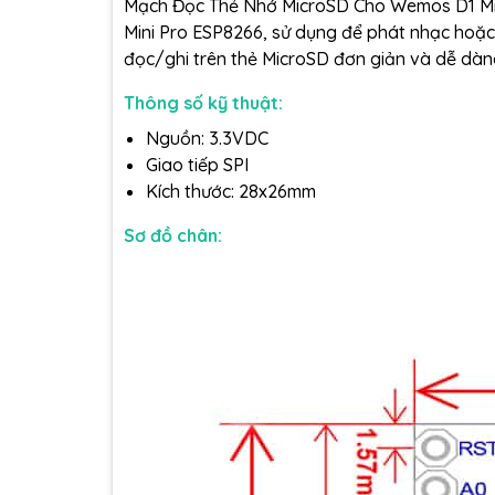
Mạch Đọc Thẻ Nhớ MicroSD Cho Wemos D1 Mini
Mini Pro ESP8266, sử dụng để phát nhạc hoặc 
đọc/ghi trên thẻ MicroSD đơn giản và dễ dàng 
Thông số kỹ thuật:
Nguồn: 3.3VDC
Giao tiếp SPI
Kích thước: 28x26mm
Sơ đồ chân: