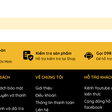
oàn
Kiểm tra sản phẩm
Gọi 09
Hỗ trợ kiểm tra tại Shop
Để hỗ tr
hí Minh
 SÁCH
VỀ CHÚNG TÔI
HỖ TRỢ KHÁC
sách bảo mật
Giới thiệu
Kênh Youtube c
kiến thức
uyển và thanh
Điều khoản
Cộng đồng hỗ t
Thông tin thanh toán
facebook
nh và đổi trả
Liên hệ