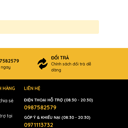
ĐỔI TRẢ
87582579
Chính sách đổi trả dễ
ợ ngay
dàng
H HÀNG
LIÊN HỆ
ĐIỆN THOẠI HỖ TRỢ (08:30 - 20:30)
hia sẻ
0987582579
rợ tại
GÓP Ý & KHIẾU NẠI (08:30 - 20:30)
0971113732