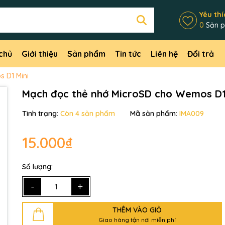
Yêu thí
0
Sản 
chủ
Giới thiệu
Sản phẩm
Tin tức
Liên hệ
Đổi trả
 D1 Mini
Mạch đọc thẻ nhớ MicroSD cho Wemos D1
Tình trạng:
Còn 4 sản phẩm
Mã sản phẩm:
IMA009
15.000₫
Mã giảm giá:
Số lượng:
Ngày hết hạn:
-
+
Điều kiện:
THÊM VÀO GIỎ
Giao hàng tận nơi miễn phí