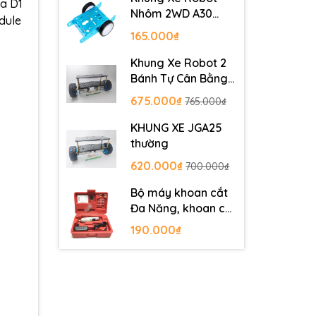
a D1
Nhôm 2WD A30
odule
Metal Robot
165.000₫
Chassis
Khung Xe Robot 2
Bánh Tự Cân Bằng
JGB37-520
675.000₫
765.000₫
KHUNG XE JGA25
thường
620.000₫
700.000₫
Bộ máy khoan cắt
Đa Năng, khoan cắt
PCB, khoan mạch
190.000₫