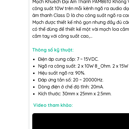
Mạch Khuếch Đại Âm Thanh PAM8610 Không Vo
công suất 10W trên mỗi kênh ngõ ra audio dạn
âm thanh Class D là cho công suất ngõ ra ca
Mạch được thiết kế nhỏ gọn nhưng đầy đủ cá
có thể dùng để thiết kế một vài mạch loa cầ
cầm tay với công suất cao,...
Thông số kỹ thuật:
Điện áp cung cấp: 7 ~ 15VDC.
Ngõ ra công suất: 2 x 10W 8_Ohm. 2 x 15
Hiệu suất ngõ ra: 90%.
Đáp ứng tần số: 20 ~ 20000Hz.
Dòng điện ở chế độ tĩnh: 20mA.
Kích thước: 30mm x 25mm x 2.5mm.
Video tham khảo: