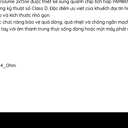
lume 2x15W được thiết kế xung quanh chip tích hợp PAM861
g kỹ thuật số Class D. Đặc điểm ưu việt của khuếch đại tín h
o và kích thước nhỏ gọn.
c chức năng bảo vệ quá dòng, quá nhiệt và chống ngắn mạc
m tay với âm thanh trung thực sống động hoặc một máy phát
W 4_Ohm.