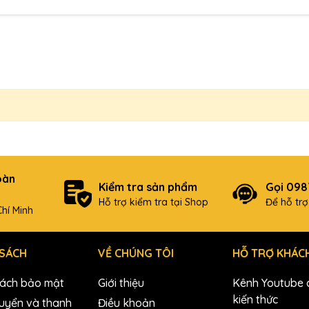
oàn
Kiểm tra sản phẩm
Gọi 09
Hỗ trợ kiểm tra tại Shop
Để hỗ tr
hí Minh
 SÁCH
VỀ CHÚNG TÔI
HỖ TRỢ KHÁC
sách bảo mật
Giới thiệu
Kênh Youtube c
kiến thức
uyển và thanh
Điều khoản