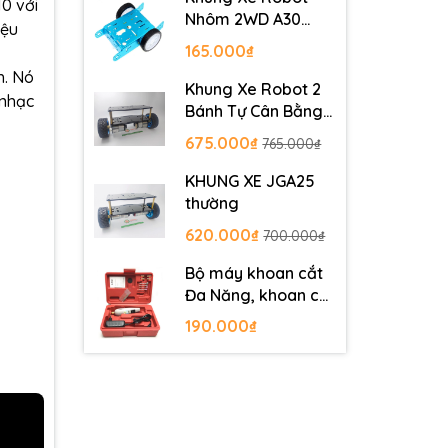
0 với
Nhôm 2WD A30
iệu
Metal Robot
165.000₫
Chassis
h. Nó
Khung Xe Robot 2
 nhạc
Bánh Tự Cân Bằng
JGB37-520
675.000₫
765.000₫
KHUNG XE JGA25
thường
620.000₫
700.000₫
Bộ máy khoan cắt
Đa Năng, khoan cắt
PCB, khoan mạch
190.000₫