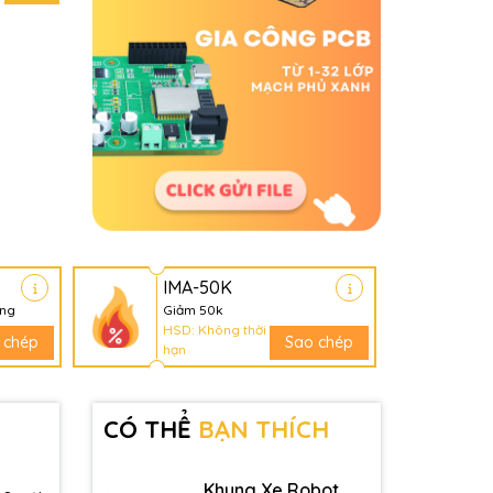
IMA-50K
àng
Giảm 50k
HSD: Không thời
 chép
Sao chép
hạn
CÓ THỂ
BẠN THÍCH
Khung Xe Robot