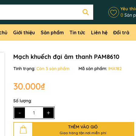
Yêu thí
0
Sản 
chủ
Giới thiệu
Sản phẩm
Tin tức
Liên hệ
Đổi trả
Mạch khuếch đại âm thanh PAM8610
Tình trạng:
Còn 3 sản phẩm
Mã sản phẩm:
IMA182
30.000₫
Mã giảm giá:
Số lượng:
Ngày hết hạn:
-
+
Điều kiện:
THÊM VÀO GIỎ
Giao hàng tận nơi miễn phí