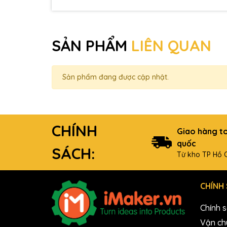
SẢN PHẨM
LIÊN QUAN
Sản phẩm đang được cập nhật.
CHÍNH
Giao hàng t
quốc
SÁCH:
Từ kho TP Hồ C
CHÍNH
Chính 
Vận ch