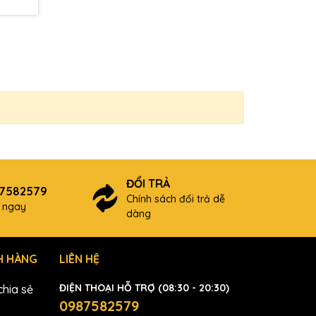
ĐỔI TRẢ
87582579
Chính sách đổi trả dễ
ợ ngay
dàng
H HÀNG
LIÊN HỆ
ĐIỆN THOẠI HỖ TRỢ (08:30 - 20:30)
hia sẻ
0987582579