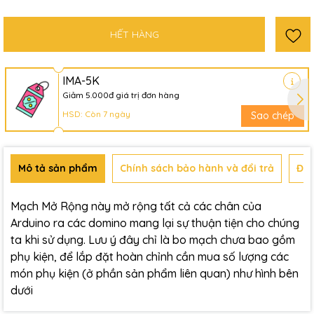
HẾT HÀNG
IMA-5K
Giảm 5.000đ giá trị đơn hàng
HSD: Còn 7 ngày
Sao chép
Mô tả sản phẩm
Chính sách bảo hành và đổi trả
Đán
Mạch Mở Rộng này mở rộng tất cả các chân của
Arduino ra các domino mang lại sự thuận tiện cho chúng
ta khi sử dụng. Lưu ý đây chỉ là bo mạch chưa bao gồm
phụ kiện, để lắp đặt hoàn chỉnh cần mua số lượng các
món phụ kiện (ở phần sản phẩm liên quan) như hình bên
dưới