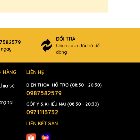
ĐỔI TRẢ
87582579
Chính sách đổi trả dễ
ợ ngay
dàng
H HÀNG
LIÊN HỆ
ĐIỆN THOẠI HỖ TRỢ (08:30 - 20:30)
hia sẻ
0987582579
rợ tại
GÓP Ý & KHIẾU NẠI (08:30 - 20:30)
0971113732
LIÊN KẾT SÀN