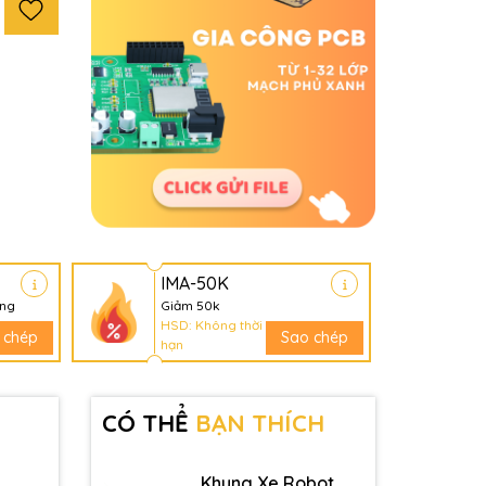
IMA-50K
àng
Giảm 50k
HSD: Không thời
 chép
Sao chép
hạn
CÓ THỂ
BẠN THÍCH
Khung Xe Robot