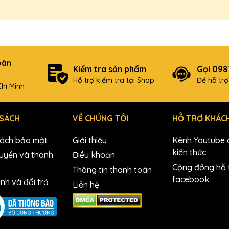
oàn
Kiểm tra sản phẩm
Gọi 09
Hỗ trợ kiểm tra tại Shop
Để hỗ tr
hí Minh
 SÁCH
VỀ CHÚNG TÔI
HỖ TRỢ KHÁC
sách bảo mật
Giới thiệu
Kênh Youtube c
kiến thức
uyển và thanh
Điều khoản
Cộng đồng hỗ t
Thông tin thanh toán
facebook
nh và đổi trả
Liên hệ