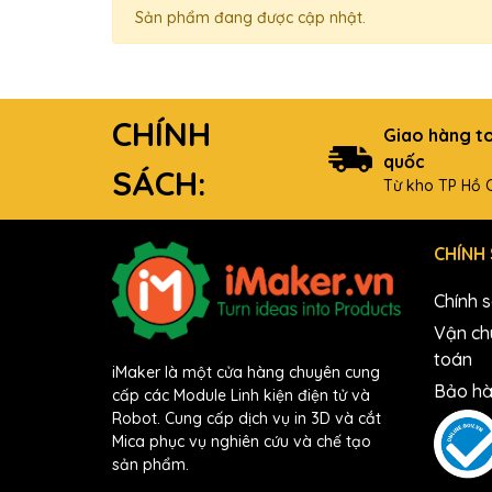
Sản phẩm đang được cập nhật.
CHÍNH
Giao hàng t
quốc
SÁCH:
Từ kho TP Hồ C
CHÍNH
Chính 
Vận ch
toán
iMaker là một cửa hàng chuyên cung
Bảo hà
cấp các Module Linh kiện điện tử và
Robot. Cung cấp dịch vụ in 3D và cắt
Mica phục vụ nghiên cứu và chế tạo
sản phẩm.