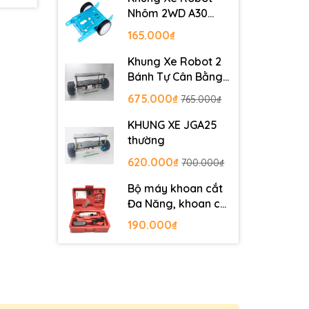
Nhôm 2WD A30
Metal Robot
165.000₫
Chassis
Khung Xe Robot 2
Bánh Tự Cân Bằng
JGB37-520
675.000₫
765.000₫
KHUNG XE JGA25
thường
620.000₫
700.000₫
Bộ máy khoan cắt
Đa Năng, khoan cắt
PCB, khoan mạch
190.000₫