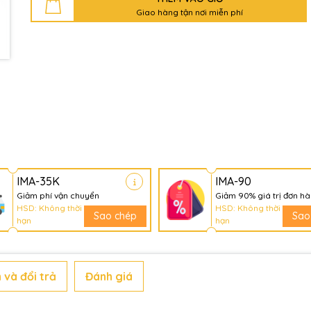
Giao hàng tận nơi miễn phí
IMA-35K
IMA-90
Giảm phí vận chuyển
Giảm 90% giá trị đơn h
HSD: Không thời
HSD: Không thời
Sao chép
Sao
hạn
hạn
 và đổi trả
Đánh giá