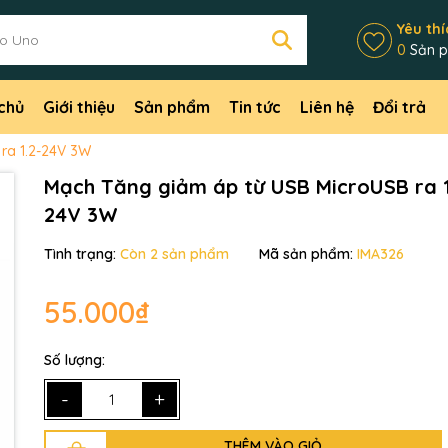
Yêu thí
0
Sản 
chủ
Giới thiệu
Sản phẩm
Tin tức
Liên hệ
Đổi trả
ra 1.2-24V 3W
Mạch Tăng giảm áp từ USB MicroUSB ra 1
24V 3W
Tình trạng:
Còn 2 sản phẩm
Mã sản phẩm:
IMA326
Mã giảm giá:
55.000₫
Ngày hết hạn:
Điều kiện:
Số lượng:
-
+
THÊM VÀO GIỎ