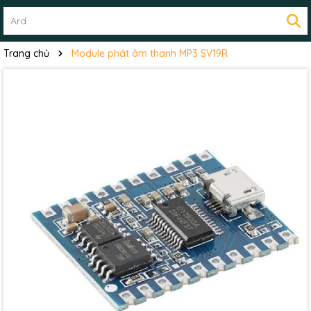
Trang chủ
Module phát âm thanh MP3 SV19R
Mã giảm giá:
Ngày hết hạn:
Điều kiện: