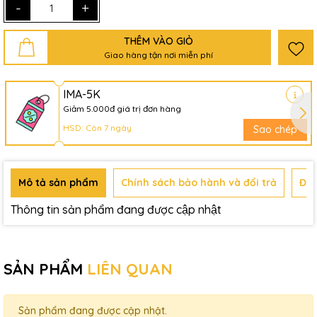
-
+
THÊM VÀO GIỎ
Giao hàng tận nơi miễn phí
IMA-5K
Giảm 5.000đ giá trị đơn hàng
HSD: Còn 7 ngày
Sao chép
Mô tả sản phẩm
Chính sách bảo hành và đổi trả
Đán
Thông tin sản phẩm đang được cập nhật
SẢN PHẨM
LIÊN QUAN
Sản phẩm đang được cập nhật.