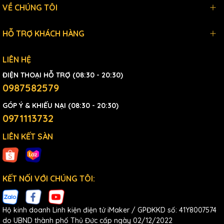
VỀ CHÚNG TÔI
HỖ TRỢ KHÁCH HÀNG
LIÊN HỆ
ĐIỆN THOẠI HỖ TRỢ (08:30 - 20:30)
0987582579
GÓP Ý & KHIẾU NẠI (08:30 - 20:30)
0971113732
LIÊN KẾT SÀN
KẾT NỐI VỚI CHÚNG TÔI:
Hộ kinh doanh Linh kiện điện tử iMaker / GPĐKKD số: 41Y8007574
do UBND thành phố Thủ Đức cấp ngày 02/12/2022