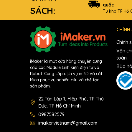
quốc
SÁCH:
Từ kho TP Hồ C
CHÍNH
Chính 
Vận ch
toán
iMaker là một cửa hàng chuyên cung
Bảo hà
cấp các Module Linh kiện điện tử và
Robot. Cung cấp dịch vụ in 3D và cắt
Mica phục vụ nghiên cứu và chế tạo
sản phẩm.
22 Tân Lập 1, Hiệp Phú, TP Thủ
Đức, TP Hồ Chí Minh
0987582579
imakervietnam@gmail.com