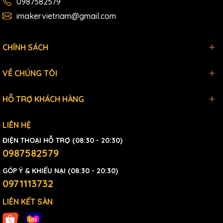
0987582579
imakervietnam@gmail.com
CHÍNH SÁCH
VỀ CHÚNG TÔI
HỖ TRỢ KHÁCH HÀNG
LIÊN HỆ
ĐIỆN THOẠI HỖ TRỢ (08:30 - 20:30)
0987582579
GÓP Ý & KHIẾU NẠI (08:30 - 20:30)
0971113732
LIÊN KẾT SÀN