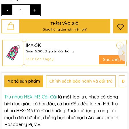
-
+
THÊM VÀO GIỎ
Giao hàng tận nơi miễn phí
IMA-5K
Giảm 5.000đ giá trị đơn hàng
HSD: Còn 7 ngày
Sao chép
Mô tả sản phẩm
Chính sách bảo hành và đổi trả
Đán
Trụ nhựa HEX-M3 Cái-Cái
là một loại trụ nhựa có dạng
hình lục giác, có hai đầu, cả hai đầu đều là ren M3. Trụ
nhựa HEX-M3 Cái-Cái thường được sử dụng trong các
mạch điện tử nhỏ, chẳng hạn như mạch Arduino, mạch
Raspberry Pi, v.v.