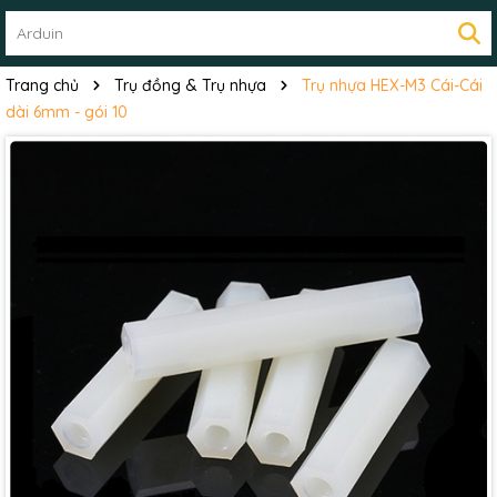
Trang chủ
Trụ đồng & Trụ nhựa
Trụ nhựa HEX-M3 Cái-Cái
dài 6mm - gói 10
Mã giảm giá:
Ngày hết hạn:
Điều kiện: