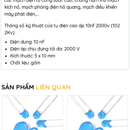
các mạch điện tử công suất cao, chẳng hạn như mạch
kích nổ, mạch phóng điện hồ quang, mạch điều khiển
máy phát điện,...
Thông số kỹ thuật của tụ điện cao áp 10nf 2000v (102
2Kv):
Điện dung: 10 nF
Điện áp chịu đựng tối đa: 2000 V
Kích thước: 5 x 10 mm
Chất liệu: gốm
SẢN PHẨM
LIÊN QUAN