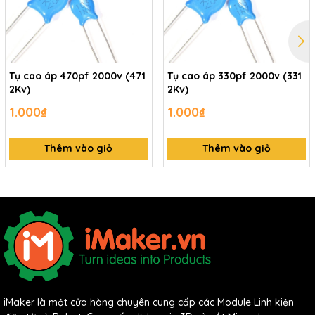
Tụ cao áp 470pf 2000v (471
Tụ cao áp 330pf 2000v (331
2Kv)
2Kv)
1.000₫
1.000₫
Thêm vào giỏ
Thêm vào giỏ
iMaker là một cửa hàng chuyên cung cấp các Module Linh kiện