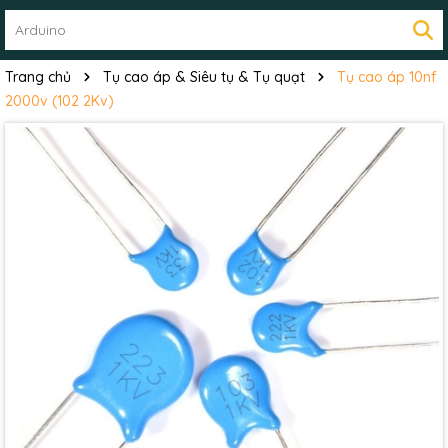
Trang chủ
Tụ cao áp & Siêu tụ & Tụ quạt
Tụ cao áp 10nf
2000v (102 2Kv)
Mã giảm giá:
Ngày hết hạn: