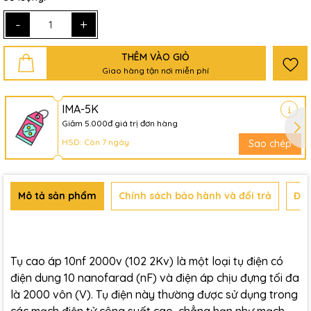
-
+
THÊM VÀO GIỎ
Giao hàng tận nơi miễn phí
IMA-5K
Giảm 5.000đ giá trị đơn hàng
HSD: Còn 7 ngày
Sao chép
Mô tả sản phẩm
Chính sách bảo hành và đổi trả
Đán
Tụ cao áp 10nf 2000v (102 2Kv) là một loại tụ điện có
điện dung 10 nanofarad (nF) và điện áp chịu đựng tối đa
là 2000 vôn (V). Tụ điện này thường được sử dụng trong