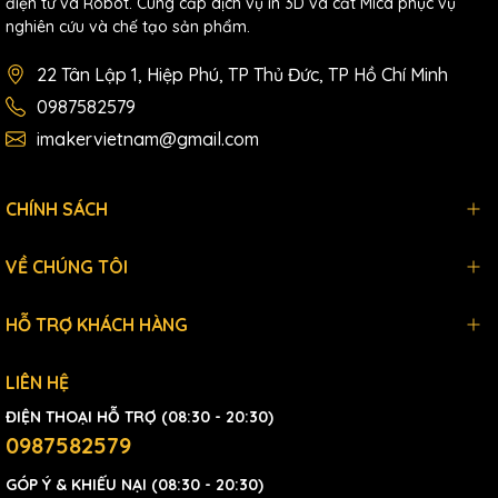
điện tử và Robot. Cung cấp dịch vụ in 3D và cắt Mica phục vụ
nghiên cứu và chế tạo sản phẩm.
22 Tân Lập 1, Hiệp Phú, TP Thủ Đức, TP Hồ Chí Minh
0987582579
imakervietnam@gmail.com
CHÍNH SÁCH
VỀ CHÚNG TÔI
HỖ TRỢ KHÁCH HÀNG
LIÊN HỆ
ĐIỆN THOẠI HỖ TRỢ (08:30 - 20:30)
0987582579
GÓP Ý & KHIẾU NẠI (08:30 - 20:30)