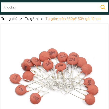
Trang chủ
Tụ gốm
Tụ gốm tròn 330pF 50V gói 10 con
Mã giảm giá:
Ngày hết hạn: