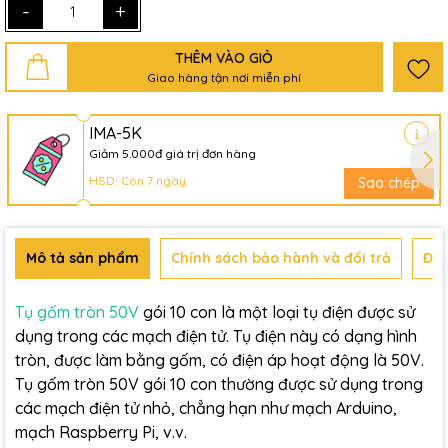
-
+
THÊM VÀO GIỎ
Giao hàng tận nơi miễn phí
IMA-5K
Giảm 5.000đ giá trị đơn hàng
HSD: Còn 7 ngày
Sao chép
Mô tả sản phẩm
Chính sách bảo hành và đổi trả
Đán
Tụ gốm tròn 50V
gói 10 con là một loại tụ điện được sử
dụng trong các mạch điện tử. Tụ điện này có dạng hình
tròn, được làm bằng gốm, có điện áp hoạt động là 50V.
Tụ gốm tròn 50V gói 10 con thường được sử dụng trong
các mạch điện tử nhỏ, chẳng hạn như mạch Arduino,
mạch Raspberry Pi, v.v.