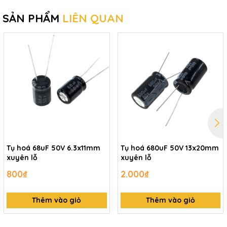
SẢN PHẨM
LIÊN QUAN
Tụ hoá 68uF 50V 6.3x11mm
Tụ hoá 680uF 50V 13x20mm
xuyên lỗ
xuyên lỗ
800₫
2.000₫
Thêm vào giỏ
Thêm vào giỏ