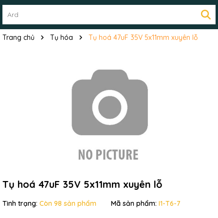
Trang chủ
Tụ hóa
Tụ hoá 47uF 35V 5x11mm xuyên lỗ
Mã giảm giá:
Ngày hết hạn:
Tụ hoá 47uF 35V 5x11mm xuyên lỗ
Điều kiện:
Tình trạng:
Còn 98 sản phẩm
Mã sản phẩm:
I1-T6-7