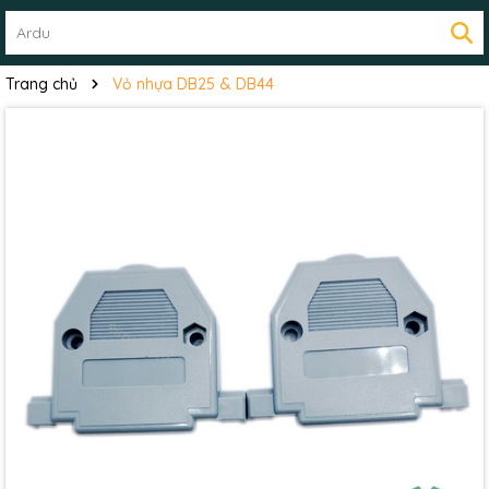
Trang chủ
Vỏ nhựa DB25 & DB44
Mã giảm giá:
Ngày hết hạn:
Điều kiện: