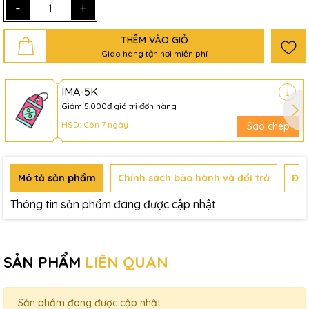
-
+
THÊM VÀO GIỎ
Giao hàng tận nơi miễn phí
IMA-5K
Giảm 5.000đ giá trị đơn hàng
HSD: Còn 7 ngày
Sao chép
Mô tả sản phẩm
Chính sách bảo hành và đổi trả
Đán
Thông tin sản phẩm đang được cập nhật
SẢN PHẨM
LIÊN QUAN
Sản phẩm đang được cập nhật.