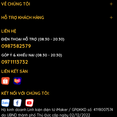
VỀ CHÚNG TÔI
HỖ TRỢ KHÁCH HÀNG
LIÊN HỆ
ĐIỆN THOẠI HỖ TRỢ (08:30 - 20:30)
0987582579
GÓP Ý & KHIẾU NẠI (08:30 - 20:30)
0971113732
LIÊN KẾT SÀN
KẾT NỐI VỚI CHÚNG TÔI:
Hộ kinh doanh Linh kiện điện tử iMaker / GPĐKKD số: 41Y8007574
do UBND thành phố Thủ Đức cấp ngày 02/12/2022