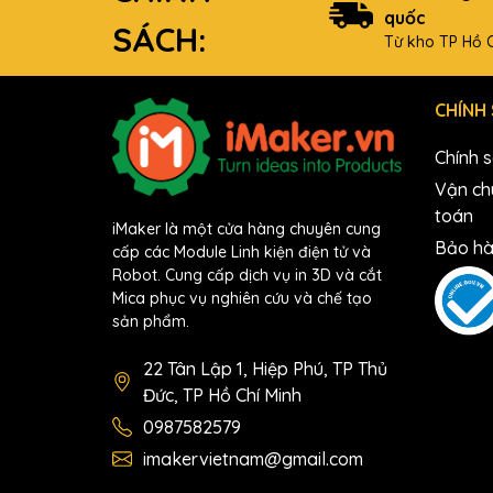
quốc
SÁCH:
Từ kho TP Hồ C
CHÍNH
Chính 
Vận ch
toán
iMaker là một cửa hàng chuyên cung
Bảo hà
cấp các Module Linh kiện điện tử và
Robot. Cung cấp dịch vụ in 3D và cắt
Mica phục vụ nghiên cứu và chế tạo
sản phẩm.
22 Tân Lập 1, Hiệp Phú, TP Thủ
Đức, TP Hồ Chí Minh
0987582579
imakervietnam@gmail.com