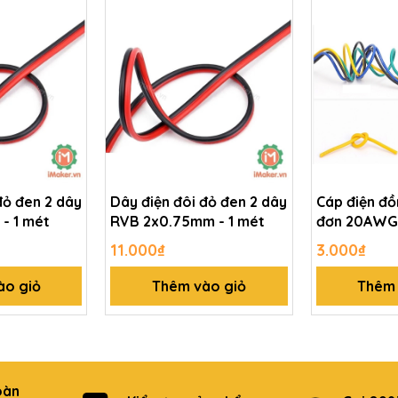
đỏ đen 2 dây
Dây điện đôi đỏ đen 2 dây
Cáp điện đồ
- 1 mét
RVB 2x0.75mm - 1 mét
đơn 20AWG 
mét
11.000₫
3.000₫
ào giỏ
Thêm vào giỏ
Thêm 
oàn