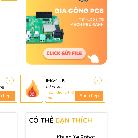
IMA-50K
àng
Giảm 50k
HSD: Không thời
 chép
Sao chép
hạn
CÓ THỂ
BẠN THÍCH
Khung Xe Robot