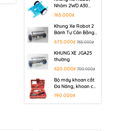
Nhôm 2WD A30
Metal Robot
165.000₫
Chassis
Khung Xe Robot 2
Bánh Tự Cân Bằng
JGB37-520
675.000₫
765.000₫
KHUNG XE JGA25
thường
620.000₫
700.000₫
Bộ máy khoan cắt
Đa Năng, khoan cắt
PCB, khoan mạch
190.000₫