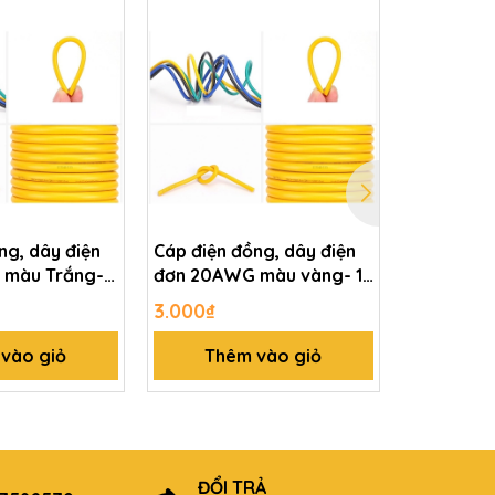
ng, dây điện
Cáp điện đồng, dây điện
Cáp điện 
màu Trắng- 1
đơn 20AWG màu vàng- 1
đơn 20AW
mét
mét
3.000₫
3.000₫
vào giỏ
Thêm vào giỏ
Thê
ĐỔI TRẢ