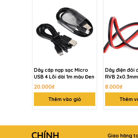
Dây cáp nạp sạc Micro
Dây điện đôi 
USB 4 Lõi dài 1m màu Đen
RVB 2x0.3mm 
20.000₫
8.000₫
Thêm vào giỏ
Thêm v
CHÍNH
Giao hàng t