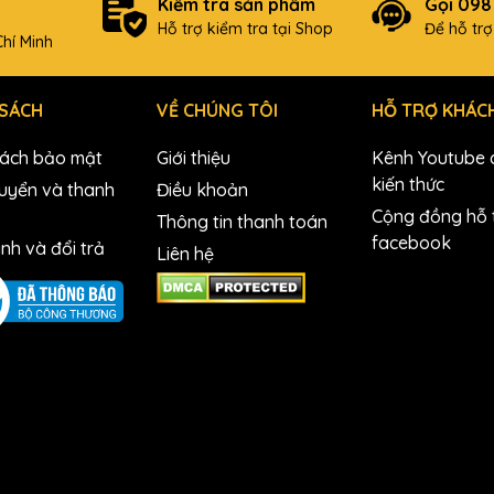
Kiểm tra sản phẩm
Gọi 09
Hỗ trợ kiểm tra tại Shop
Để hỗ tr
hí Minh
 SÁCH
VỀ CHÚNG TÔI
HỖ TRỢ KHÁC
sách bảo mật
Giới thiệu
Kênh Youtube c
kiến thức
uyển và thanh
Điều khoản
Cộng đồng hỗ t
Thông tin thanh toán
facebook
nh và đổi trả
Liên hệ