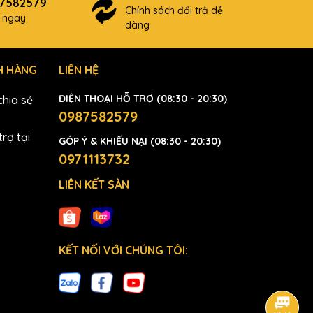
87582579
Chính sách đổi trả dễ
ợ ngay
dàng
H HÀNG
LIÊN HỆ
ĐIỆN THOẠI HỖ TRỢ (08:30 - 20:30)
hia sẻ
0987582579
rợ tại
GÓP Ý & KHIẾU NẠI (08:30 - 20:30)
0971113732
LIÊN KẾT SÀN
KẾT NỐI VỚI CHÚNG TÔI: