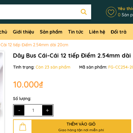
Yêu thí
0
Sản 
chủ
Giới thiệu
Sản phẩm
Tin tức
Liên hệ
Đổi trả
-Cái 12 tiếp Điểm 2.54mm dài 20cm
Dây Bus Cái-Cái 12 tiếp Điểm 2.54mm dài
Tình trạng:
Còn 23 sản phẩm
Mã sản phẩm:
FG-CC254-2
10.000₫
Mã giảm giá:
Ngày hết hạn:
Số lượng:
-
+
Điều kiện:
THÊM VÀO GIỎ
Giao hàng tận nơi miễn phí