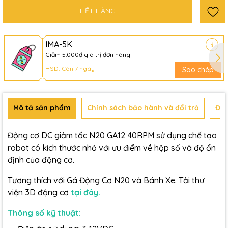
HẾT HÀNG
IMA-5K
Giảm 5.000đ giá trị đơn hàng
HSD: Còn 7 ngày
Sao chép
Mô tả sản phẩm
Chính sách bảo hành và đổi trả
Đán
Động cơ DC giảm tốc N20 GA12 40RPM sử dụng chế tạo
robot có kích thước nhỏ với ưu điểm về hộp số và độ ổn
định của động cơ.
Tương thích với Gá Động Cơ N20 và Bánh Xe. Tải thư
viện 3D động cơ
tại đây.
Thông số kỹ thuật: