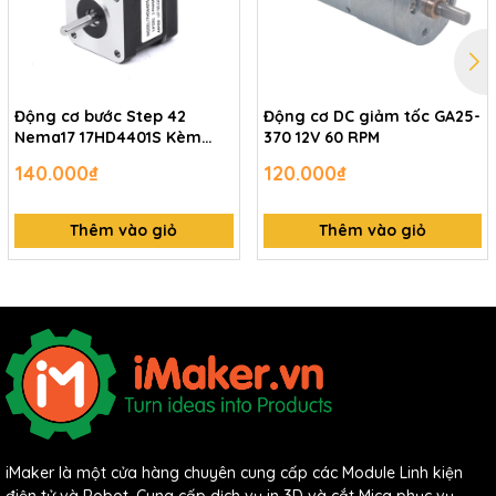
Động cơ bước Step 42
Động cơ DC giảm tốc GA25-
Nema17 17HD4401S Kèm
370 12V 60 RPM
dây nối
140.000₫
120.000₫
Thêm vào giỏ
Thêm vào giỏ
iMaker là một cửa hàng chuyên cung cấp các Module Linh kiện
điện tử và Robot. Cung cấp dịch vụ in 3D và cắt Mica phục vụ