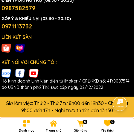
ĐIỆN THOẠI HỖ TRỢ (08:30 - 20:30)
0987582579
GÓP Ý & KHIẾU NẠI (08:30 - 20:30)
0971113732
LIÊN KẾT SÀN
KẾT NỐI VỚI CHÚNG TÔI:
Hộ kinh doanh Linh kiện điện tử iMaker / GPĐKKD số: 41Y8007574
do UBND thành phố Thủ Đức cấp ngày 02/12/2022
Giờ làm việc: Thứ 2 - Thứ 7 từ 8h00 đến 19h30 - Chủ Nhật
9h00 đến 17h - Nghỉ trưa từ 12h đến 13h30
0
0
Danh mục
Trang chủ
Giỏ hàng
Yêu thích