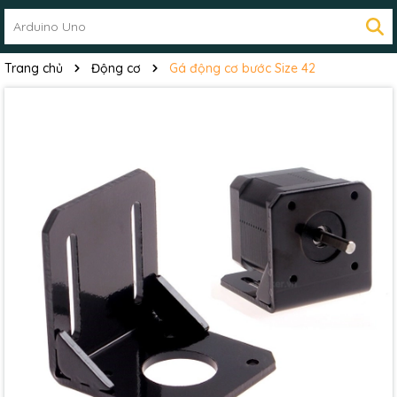
Trang chủ
Động cơ
Gá động cơ bước Size 42
Mã giảm giá: