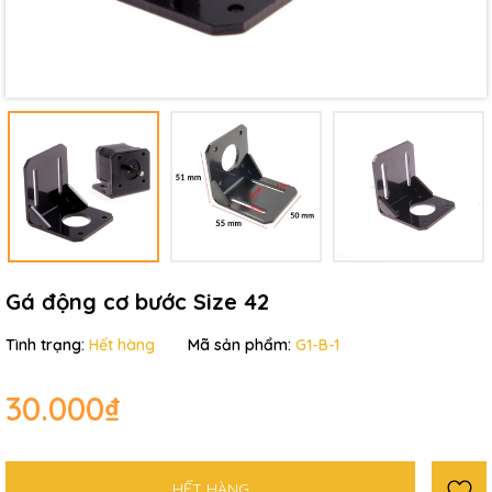
Ngày hết hạn:
Điều kiện:
Gá động cơ bước Size 42
Tình trạng:
Hết hàng
Mã sản phẩm:
G1-B-1
30.000₫
HẾT HÀNG