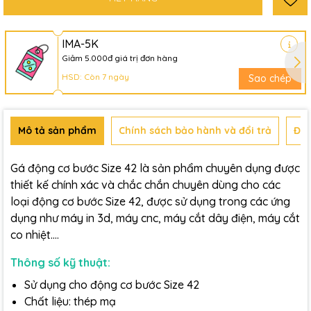
IMA-5K
Giảm 5.000đ giá trị đơn hàng
HSD: Còn 7 ngày
Sao chép
Mô tả sản phẩm
Chính sách bảo hành và đổi trả
Đán
Gá động cơ bước Size 42 là sản phẩm chuyên dụng được
thiết kế chính xác và chắc chắn chuyên dùng cho các
loại động cơ bước Size 42, được sử dụng trong các ứng
dụng như máy in 3d, máy cnc, máy cắt dây điện, máy cắt
co nhiệt….
Thông số kỹ thuật:
Sử dụng cho động cơ bước Size 42
Chất liệu: thép mạ