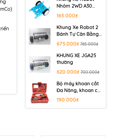
ứng
Nhôm 2WD A30
(SmCo)
Metal Robot
165.000₫
Chassis
Khung Xe Robot 2
riển
Bánh Tự Cân Bằng
JGB37-520
675.000₫
765.000₫
KHUNG XE JGA25
thường
620.000₫
700.000₫
Bộ máy khoan cắt
Đa Năng, khoan cắt
PCB, khoan mạch
190.000₫