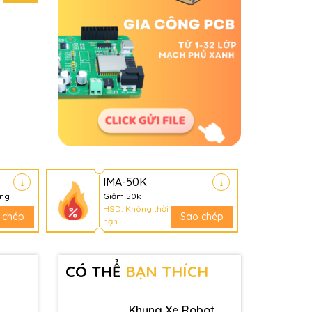
IMA-50K
àng
Giảm 50k
HSD: Không thời
 chép
Sao chép
hạn
CÓ THỂ
BẠN THÍCH
Khung Xe Robot