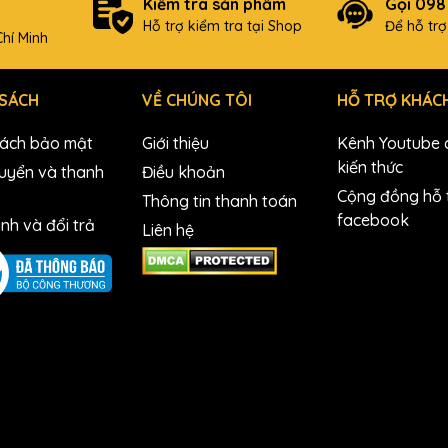
Kiểm tra sản phẩm
Gọi 09
Hỗ trợ kiểm tra tại Shop
Để hỗ tr
hí Minh
 SÁCH
VỀ CHÚNG TÔI
HỖ TRỢ KHÁC
sách bảo mật
Giới thiệu
Kênh Youtube c
kiến thức
uyển và thanh
Điều khoản
Cộng đồng hỗ t
Thông tin thanh toán
facebook
nh và đổi trả
Liên hệ