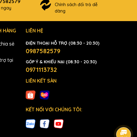
87582579
Chính sách đổi trả dễ
ợ ngay
dàng
H HÀNG
LIÊN HỆ
ĐIỆN THOẠI HỖ TRỢ (08:30 - 20:30)
hia sẻ
0987582579
rợ tại
GÓP Ý & KHIẾU NẠI (08:30 - 20:30)
0971113732
LIÊN KẾT SÀN
KẾT NỐI VỚI CHÚNG TÔI: