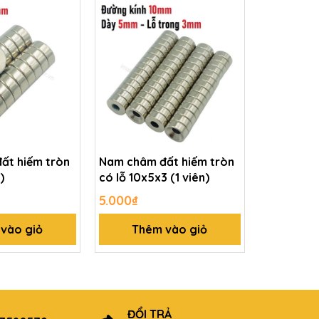
ất hiếm tròn
Nam châm đất hiếm tròn
)
có lỗ 10x5x3 (1 viên)
5.000₫
vào giỏ
Thêm vào giỏ
ĐỔI TRẢ