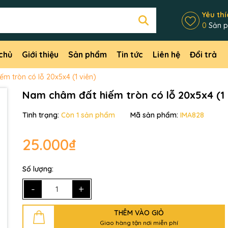
Yêu thí
0
Sản 
chủ
Giới thiệu
Sản phẩm
Tin tức
Liên hệ
Đổi trả
m tròn có lỗ 20x5x4 (1 viên)
Nam châm đất hiếm tròn có lỗ 20x5x4 (1 
Tình trạng:
Còn 1 sản phẩm
Mã sản phẩm:
IMA828
25.000₫
Mã giảm giá:
Ngày hết hạn:
Số lượng:
-
+
Điều kiện:
THÊM VÀO GIỎ
Giao hàng tận nơi miễn phí