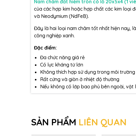
Nam châm đất hiếm tròn có lỗ 20x5x4 (1 viê
của các hợp kim hoặc hợp chất các kim loại đ
và Neodymium (NdFeB).
Đây là hai loại nam châm tốt nhất hiện nay, l
công nghiệp xanh.
Đặc điểm:
Đa chức năng giá rẻ
Có lực kháng từ lớn
Không thích hợp sử dụng trong môi trường
Rất cứng và giòn ở nhiệt độ thường
Nếu không có lớp bao phủ bên ngoài, vật l
SẢN PHẨM
LIÊN QUAN