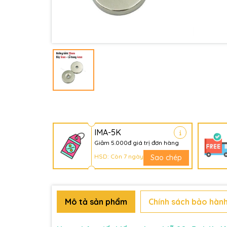
IMA-5K
Giảm 5.000đ giá trị đơn hàng
HSD: Còn 7 ngày
Sao chép
Mô tả sản phẩm
Chính sách bảo hành