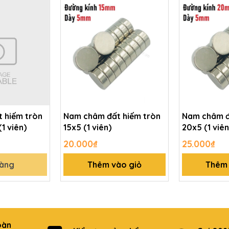
 hiếm tròn
Nam châm đất hiếm tròn
Nam châm đ
5 (1 viên)
15x5 (1 viên)
20x5 (1 viên
20.000₫
25.000₫
hàng
Thêm vào giỏ
Thêm 
oàn