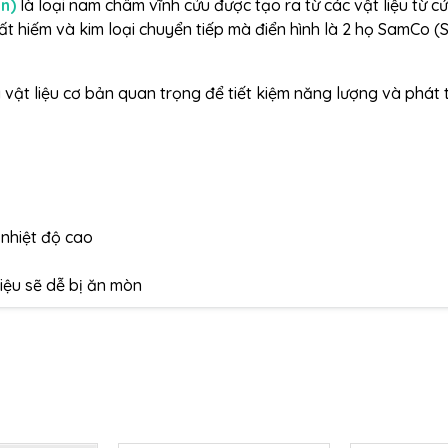
n)
là loại nam châm vĩnh cửu được tạo ra từ các vật liệu từ c
ất hiếm và kim loại chuyển tiếp mà điển hình là 2 họ SamCo 
à vật liệu cơ bản quan trọng để tiết kiệm năng lượng và phát t
 nhiệt độ cao
iệu sẽ dễ bị ăn mòn