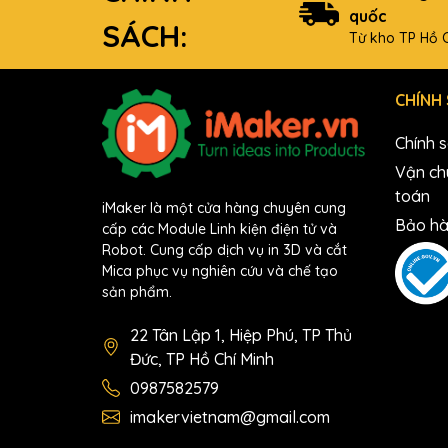
quốc
SÁCH:
Từ kho TP Hồ C
CHÍNH
Chính 
Vận ch
toán
iMaker là một cửa hàng chuyên cung
Bảo hà
cấp các Module Linh kiện điện tử và
Robot. Cung cấp dịch vụ in 3D và cắt
Mica phục vụ nghiên cứu và chế tạo
sản phẩm.
22 Tân Lập 1, Hiệp Phú, TP Thủ
Đức, TP Hồ Chí Minh
0987582579
imakervietnam@gmail.com