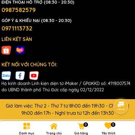
ĐIỆN THOẠI HỖ TRỢ (08:30 - 20:30)
0987582579
GÓP Ý & KHIẾU NẠI (08:30 - 20:30)
0971113732
LIÊN KẾT SÀN
KẾT NỐI VỚI CHÚNG TÔI:
Hộ kinh doanh Linh kiện điện tử iMaker / GPĐKKD số: 41Y8007574
do UBND thành phố Thủ Đức cấp ngày 02/12/2022
Giờ làm việc: Thứ 2 - Thứ 7 từ 8h00 đến 19h30 - Chủ Nhật
9h00 đến 17h - Nghỉ trưa từ 12h đến 13h30
0
0
Danh mục
Trang chủ
Giỏ hàng
Yêu thích