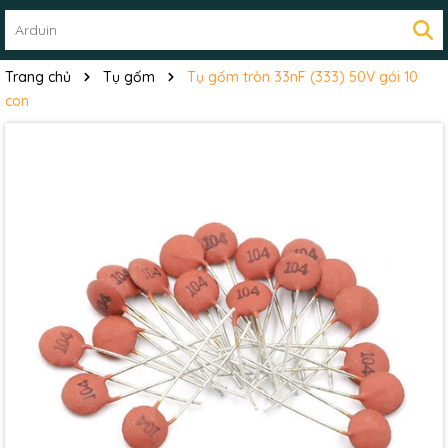
Trang chủ
Tụ gốm
Tụ gốm tròn 33nF (333) 50V gói 10
con
Mã giảm giá:
Ngày hết hạn: