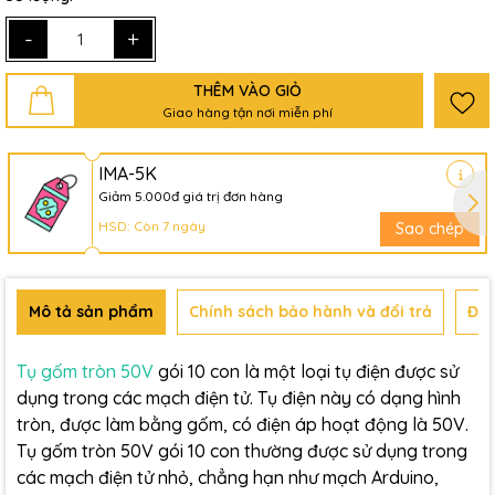
-
+
THÊM VÀO GIỎ
Giao hàng tận nơi miễn phí
IMA-5K
Giảm 5.000đ giá trị đơn hàng
HSD: Còn 7 ngày
Sao chép
Mô tả sản phẩm
Chính sách bảo hành và đổi trả
Đán
Tụ gốm tròn 50V
gói 10 con là một loại tụ điện được sử
dụng trong các mạch điện tử. Tụ điện này có dạng hình
tròn, được làm bằng gốm, có điện áp hoạt động là 50V.
Tụ gốm tròn 50V gói 10 con thường được sử dụng trong
các mạch điện tử nhỏ, chẳng hạn như mạch Arduino,