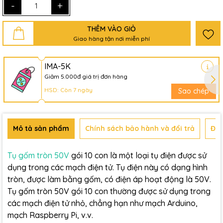
-
+
THÊM VÀO GIỎ
Giao hàng tận nơi miễn phí
IMA-5K
Giảm 5.000đ giá trị đơn hàng
HSD: Còn 7 ngày
Sao chép
Mô tả sản phẩm
Chính sách bảo hành và đổi trả
Đán
Tụ gốm tròn 50V
gói 10 con là một loại tụ điện được sử
dụng trong các mạch điện tử. Tụ điện này có dạng hình
tròn, được làm bằng gốm, có điện áp hoạt động là 50V.
Tụ gốm tròn 50V gói 10 con thường được sử dụng trong
các mạch điện tử nhỏ, chẳng hạn như mạch Arduino,
mạch Raspberry Pi, v.v.