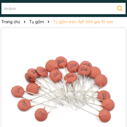
Trang chủ
Tụ gốm
Tụ gốm tròn 7pF 50V gói 10 con
Mã giảm giá:
Ngày hết hạn: