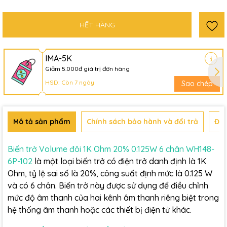
HẾT HÀNG
IMA-5K
Giảm 5.000đ giá trị đơn hàng
HSD: Còn 7 ngày
Sao chép
Mô tả sản phẩm
Chính sách bảo hành và đổi trả
Đán
Biến trở Volume đôi 1K Ohm 20% 0.125W 6 chân WH148-
6P-102
là một loại biến trở có điện trở danh định là 1K
Ohm, tỷ lệ sai số là 20%, công suất định mức là 0.125 W
và có 6 chân. Biến trở này được sử dụng để điều chỉnh
mức độ âm thanh của hai kênh âm thanh riêng biệt trong
hệ thống âm thanh hoặc các thiết bị điện tử khác.