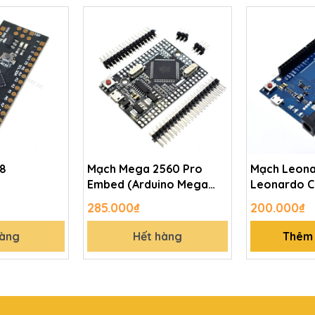
88
Mạch Mega 2560 Pro
Mạch Leona
Embed (Arduino Mega
Leonardo C
2560 Compatible)
285.000₫
200.000₫
hàng
Hết hàng
Thêm 