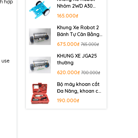
ch hợp
Nhôm 2WD A30
Metal Robot
165.000₫
Chassis
Khung Xe Robot 2
Bánh Tự Cân Bằng
JGB37-520
675.000₫
765.000₫
KHUNG XE JGA25
n use
thường
620.000₫
700.000₫
Bộ máy khoan cắt
Đa Năng, khoan cắt
PCB, khoan mạch
190.000₫