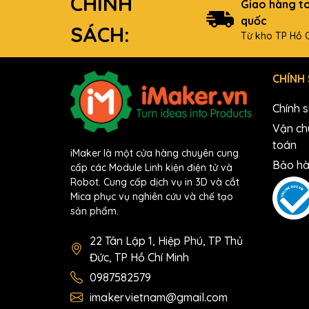
CHÍNH
Giao hàng t
quốc
SÁCH:
Từ kho TP Hồ C
CHÍNH
Chính 
Vận ch
toán
iMaker là một cửa hàng chuyên cung
Bảo hà
cấp các Module Linh kiện điện tử và
Robot. Cung cấp dịch vụ in 3D và cắt
Mica phục vụ nghiên cứu và chế tạo
sản phẩm.
22 Tân Lập 1, Hiệp Phú, TP Thủ
Đức, TP Hồ Chí Minh
0987582579
imakervietnam@gmail.com