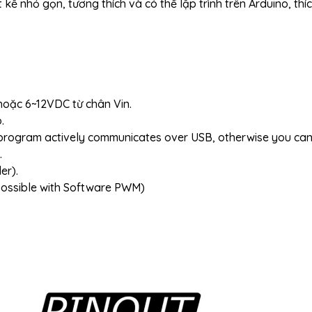
 kế nhỏ gọn, tương thích và có thể lập trình trên Arduino, thí
hoặc 6~12VDC từ chân Vin.
.
ur program actively communicates over USB, otherwise you ca
.
er).
possible with Software PWM)