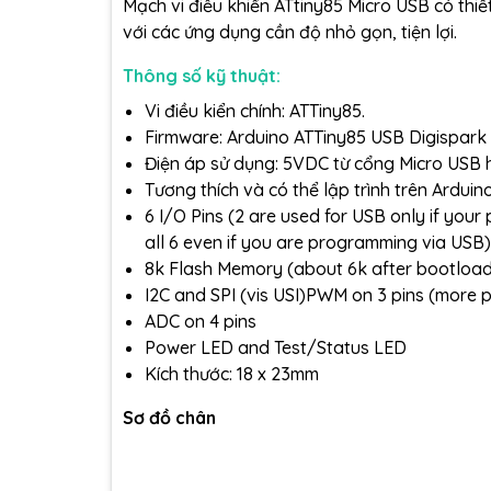
Mạch vi điều khiển ATtiny85 Micro USB có thiết
với các ứng dụng cần độ nhỏ gọn, tiện lợi.
Thông số kỹ thuật:
Vi điều kiển chính: ATTiny85.
Firmware: Arduino ATTiny85 USB Digispark
Điện áp sử dụng: 5VDC từ cổng Micro USB 
Tương thích và có thể lập trình trên Arduino
6 I/O Pins (2 are used for USB only if yo
all 6 even if you are programming via USB)
8k Flash Memory (about 6k after bootload
I2C and SPI (vis USI)PWM on 3 pins (more 
ADC on 4 pins
Power LED and Test/Status LED
Kích thước: 18 x 23mm
Sơ đồ chân