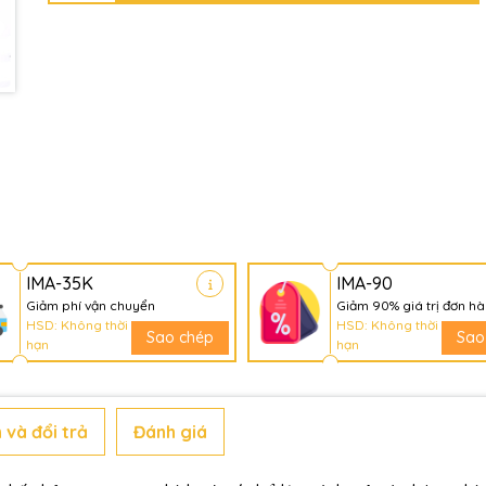
Điều kiện:
IMA-35K
IMA-90
Giảm phí vận chuyển
Giảm 90% giá trị đơn h
HSD: Không thời
HSD: Không thời
Sao chép
Sao
hạn
hạn
 và đổi trả
Đánh giá