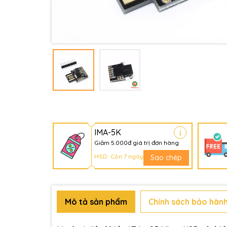
IMA-5K
Giảm 5.000đ giá trị đơn hàng
HSD: Còn 7 ngày
Sao chép
Mô tả sản phẩm
Chính sách bảo hành