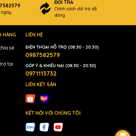
ĐỔI TRẢ
87582579
Chính sách đổi trả dễ
ợ ngay
dàng
H HÀNG
LIÊN HỆ
ĐIỆN THOẠI HỖ TRỢ (08:30 - 20:30)
hia sẻ
0987582579
rợ tại
GÓP Ý & KHIẾU NẠI (08:30 - 20:30)
0971113732
LIÊN KẾT SÀN
KẾT NỐI VỚI CHÚNG TÔI: