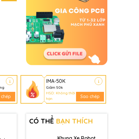
IMA-50K
àng
Giảm 50k
HSD: Không thời
 chép
Sao chép
hạn
CÓ THỂ
BẠN THÍCH
Khung Xe Robot