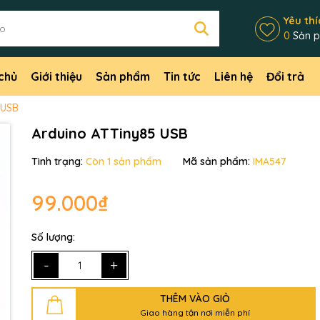
Yêu thí
0
Sản 
chủ
Giới thiệu
Sản phẩm
Tin tức
Liên hệ
Đổi trả
 USB
Arduino ATTiny85 USB
Tình trạng:
Còn 1 sản phẩm
Mã sản phẩm:
IMA547
99.000₫
Số lượng:
-
+
Mã giảm giá:
THÊM VÀO GIỎ
Ngày hết hạn:
Giao hàng tận nơi miễn phí