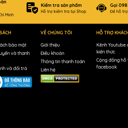
oàn
Kiểm tra sản phẩm
Gọi 09
Hỗ trợ kiểm tra tại Shop
Để hỗ tr
hí Minh
 SÁCH
VỀ CHÚNG TÔI
HỖ TRỢ KHÁC
sách bảo mật
Giới thiệu
Kênh Youtube c
kiến thức
uyển và thanh
Điều khoản
Cộng đồng hỗ t
Thông tin thanh toán
facebook
nh và đổi trả
Liên hệ