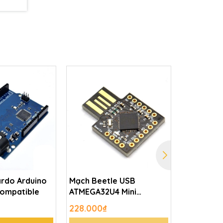
rdo Arduino
Mạch Beetle USB
Kit Wifi 
ompatible
ATMEGA32U4 Mini
WeMos D1
(Arduino Leonardo
Compatib
228.000₫
180.000₫
Compatible)