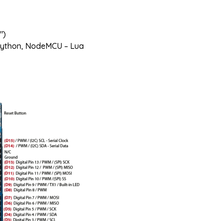
″)
opython, NodeMCU – Lua