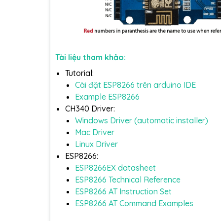
Tài liệu tham khảo:
Tutorial:
Cài đặt ESP8266 trên arduino IDE
Example ESP8266
CH340 Driver:
Windows Driver (automatic installer)
Mac Driver
Linux Driver
ESP8266:
ESP8266EX datasheet
ESP8266 Technical Reference
ESP8266 AT Instruction Set
ESP8266 AT Command Examples