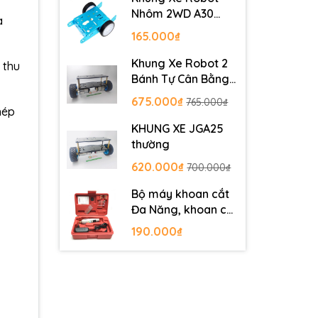
Nhôm 2WD A30
à
Metal Robot
165.000₫
Chassis
Khung Xe Robot 2
 thu
Bánh Tự Cân Bằng
JGB37-520
675.000₫
765.000₫
hép
KHUNG XE JGA25
thường
620.000₫
700.000₫
Bộ máy khoan cắt
Đa Năng, khoan cắt
PCB, khoan mạch
190.000₫