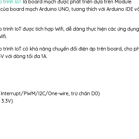
trình IoT
là board mạch được phát triển dựa trên Module
n của board mạch Arduino UNO, tương thích với Arduino IDE v
rình IoT được tích hợp Wifi, dễ dàng thực hiện các ứng dụng
ifi.
trình IoT có khả năng chuyển đổi điện áp trên board, cho p
V với dòng tối đa 1A.
có Interrupt/PWM/I2C/One-wire, trừ chân D0)
 3.3V)