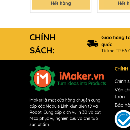
Hết hàng
Hết 
CHÍNH
Giao hàng t
quốc
SÁCH:
Từ kho TP Hồ C
CHÍNH
Chính 
Vận ch
toán
iMaker là một cửa hàng chuyên cung
Bảo hà
cấp các Module Linh kiện điện tử và
Robot. Cung cấp dịch vụ in 3D và cắt
Mica phục vụ nghiên cứu và chế tạo
sản phẩm.