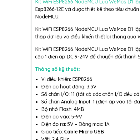
Kit WiFi ESP8266 NodeMCU Lua WeMos D1 lập 
Esp8266-12E và được thiết kế theo tiêu chuẩ
NodeMCU.
Kit WiFi ESP8266 NodeMCU Lua WeMos D1 lập t
thập dữ liệu và điều khiển thiết bị thông qua W
Kit WiFi ESP8266 NodeMCU Lua WeMos D1 lập 
cấp 1 điện áp DC 9-24V để chuyển đổi thành 5
Thông số kỹ thuật:
Vi điều khiển: ESP8266
Điện áp hoạt động: 3.3V
Số chân I/O: 11 (tất cả các chân I/O đều 
Số chân Analog Input: 1 (điện áp vào tối đa
Bộ nhớ Flash: 4MB
Điện áp vào: 5-9V
Điện áp ra: 5V – Dòng max: 1A
Giao tiếp:
Cable Micro USB
Wifi: 2.4 GHz