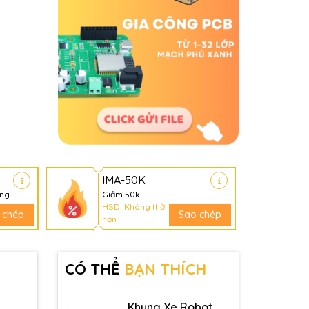
IMA-50K
àng
Giảm 50k
HSD: Không thời
 chép
Sao chép
hạn
CÓ THỂ
BẠN THÍCH
Khung Xe Robot