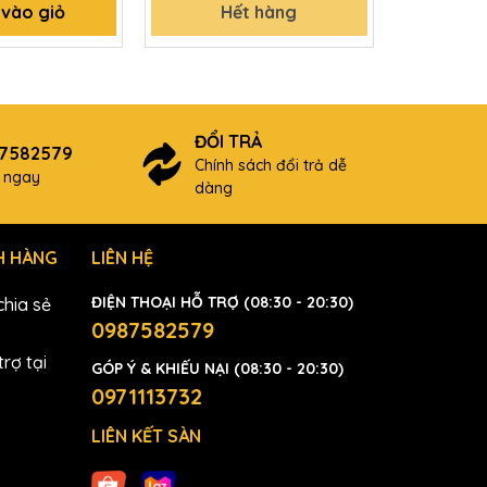
vào giỏ
Hết hàng
H
ĐỔI TRẢ
87582579
Chính sách đổi trả dễ
ợ ngay
dàng
H HÀNG
LIÊN HỆ
ĐIỆN THOẠI HỖ TRỢ (08:30 - 20:30)
hia sẻ
0987582579
rợ tại
GÓP Ý & KHIẾU NẠI (08:30 - 20:30)
0971113732
LIÊN KẾT SÀN