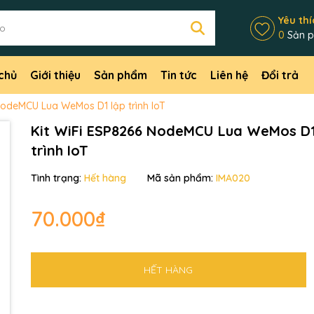
Yêu thí
0
Sản 
chủ
Giới thiệu
Sản phẩm
Tin tức
Liên hệ
Đổi trả
NodeMCU Lua WeMos D1 lập trình IoT
Kit WiFi ESP8266 NodeMCU Lua WeMos D1
trình IoT
Tình trạng:
Hết hàng
Mã sản phẩm:
IMA020
70.000₫
HẾT HÀNG
Mã giảm giá:
Ngày hết hạn: