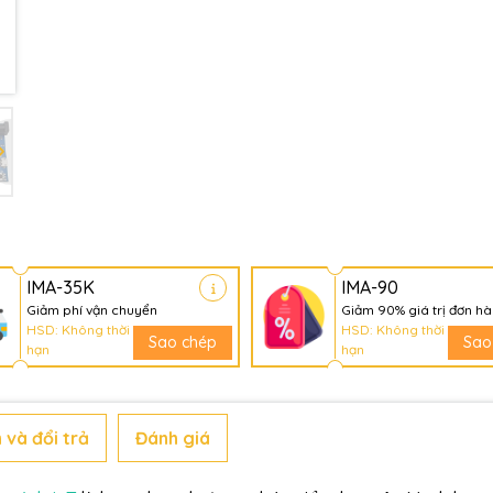
Điều kiện:
IMA-35K
IMA-90
Giảm phí vận chuyển
Giảm 90% giá trị đơn h
HSD: Không thời
HSD: Không thời
Sao chép
Sao
hạn
hạn
 và đổi trả
Đánh giá