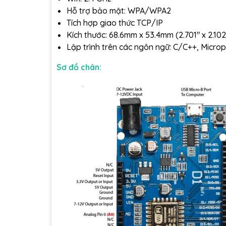
Hỗ trợ bảo mật: WPA/WPA2
Tích hợp giao thức TCP/IP
Kích thước: 68.6mm x 53.4mm (2.701″ x 2.102
Lập trình trên các ngôn ngữ: C/C++, Micr
Sơ đồ chân: