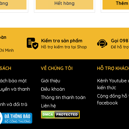
hàng
Hết hàng
Thêm 
oàn
Kiểm tra sản phẩm
Gọi 09
Hỗ trợ kiểm tra tại Shop
Để hỗ tr
hí Minh
 SÁCH
VỀ CHÚNG TÔI
HỖ TRỢ KHÁC
sách bảo mật
Giới thiệu
Kênh Youtube c
kiến thức
uyển và thanh
Điều khoản
Cộng đồng hỗ t
Thông tin thanh toán
facebook
nh và đổi trả
Liên hệ