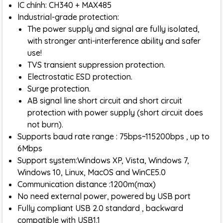
IC chính: CH340 + MAX485
Industrial-grade protection:
The power supply and signal are fully isolated,
with stronger anti-interference ability and safer
use!
TVS transient suppression protection.
Electrostatic ESD protection.
Surge protection.
AB signal line short circuit and short circuit
protection with power supply (short circuit does
not burn).
Supports baud rate range : 75bps~115200bps , up to
6Mbps
Support system:Windows XP, Vista, Windows 7,
Windows 10, Linux, MacOS and WinCE5.0
Communication distance :1200m(max)
No need external power, powered by USB port
Fully compliant USB 2.0 standard , backward
compatible with USB1.1