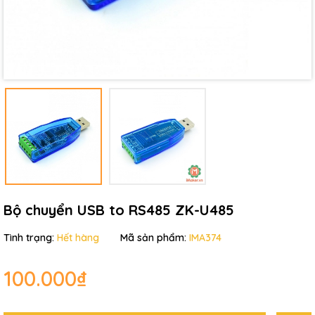
Mã giảm giá:
Ngày hết hạn:
Điều kiện:
Bộ chuyển USB to RS485 ZK-U485
Tình trạng:
Hết hàng
Mã sản phẩm:
IMA374
100.000₫