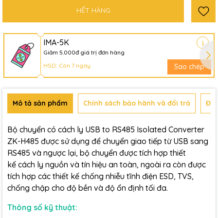
HẾT HÀNG
IMA-5K
Giảm 5.000đ giá trị đơn hàng
HSD: Còn 7 ngày
Sao chép
Mô tả sản phẩm
Chính sách bảo hành và đổi trả
Đán
Bộ chuyển có cách ly USB to RS485 Isolated Converter
ZK-H485 được sử dụng để chuyển giao tiếp từ USB sang
RS485 và ngược lại, bộ chuyển được tích hợp thiết
kế cách ly nguồn và tín hiệu an toàn, ngoài ra còn được
tích hợp các thiết kế chống nhiễu tĩnh điện ESD, TVS,
chống chập cho độ bền và độ ổn định tối đa.
Thông số kỹ thuật: