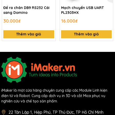
Đế ra chân DB9 RS232 Cái
Mạch chuyển USB UART
sang Domino
PL2303HX
30.000₫
16.000₫
Thêm vào giỏ
Thêm vào giỏ
iMaker là một cửa hàng chuyên cung cấp các Module Linh kiện
điện tử và Robot. Cung cấp dịch vụ in 3D và cắt Mica phục vụ
nghiên cứu và chế tạo sản phẩm.
22 Tân Lập 1, Hiệp Phú, TP Thủ Đức, TP Hồ Chí Minh