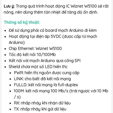
Lưu ý:
Trong quá trình hoạt động IC Wiznet W5100 sẽ rất
nóng, nên dùng thêm tản nhiệt để tăng độ ổn định.
Thông số kỹ thuật:
Để sử dụng phải có board mạch Arduino đi kèm
Hoạt động tại điện áp 5VDC (được cấp từ mạch
Arduino)
Chip Ethernet: Wiznet W5100
Tốc độ kết nối: 10/100Mb
Kết nối với mạch Arduino qua cổng SPI
Shield chứa một số LED hiển thị:
PWR: hiển thị nguồn được cung cấp
LINK: cho biết đã kết nối mạng
FULLD: kết nối mạng là full-duplex
100M: kết nối mạng 100 Mb/s (trái ngược với 10 Mb
/ s)
RX: nhấp nháy khi nhận dữ liệu
TX: nhấp nháy khi gửi dữ liệu