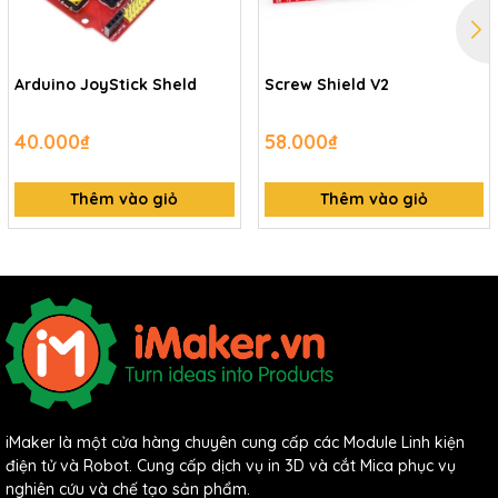
Arduino JoyStick Sheld
Screw Shield V2
40.000₫
58.000₫
Thêm vào giỏ
Thêm vào giỏ
iMaker là một cửa hàng chuyên cung cấp các Module Linh kiện
điện tử và Robot. Cung cấp dịch vụ in 3D và cắt Mica phục vụ
nghiên cứu và chế tạo sản phẩm.