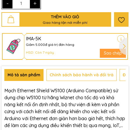
-
+
THÊM VÀO GIỎ
Giao hàng tận nơi miễn phí
IMA-5K
Giảm 5.000đ giá trị đơn hàng
HSD: Còn 7 ngày
Sao chép
Mô tả sản phẩm
Chính sách bảo hành và đổi trả
Đán
Mạch Ethernet Shield W5100 (Arduino Compatible) sử
dụng chip W5100 từ hãng Wiznet cho tốc độ và khả
năng kết nối ổn định nhất, bộ thư viện đi kèm và phần
cứng với cách kết nối dễ dàng khiến cho việc kết vối
Arduino với Ethernet đơn giản hơn bao giờ hết, thích hợp
để làm các ứng dụng điều khiển thiết bị qua mạng, IoT,...