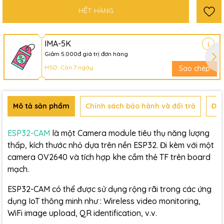
HẾT HÀNG
IMA-5K
Giảm 5.000đ giá trị đơn hàng
HSD: Còn 7 ngày
Sao chép
Mô tả sản phẩm
Chính sách bảo hành và đổi trả
Đán
ESP32-CAM
là một Camera module tiêu thụ năng lượng
thấp, kích thước nhỏ dựa trên nền ESP32. Đi kèm với một
camera OV2640 và tích hợp khe cắm thẻ TF trên board
mạch.
ESP32-CAM có thể được sử dụng rộng rãi trong các ứng
dụng IoT thông minh như : Wireless video monitoring,
WiFi image upload, QR identification, v.v.