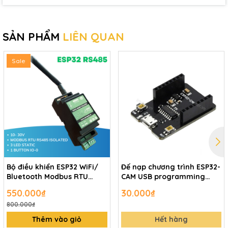
SẢN PHẨM
LIÊN QUAN
Sale
Bộ điều khiển ESP32 WiFi/
Đế nạp chương trình ESP32-
Bluetooth Modbus RTU
CAM USB programming
RS485 ISOLATED
adapter
550.000₫
30.000₫
800.000₫
Thêm vào giỏ
Hết hàng