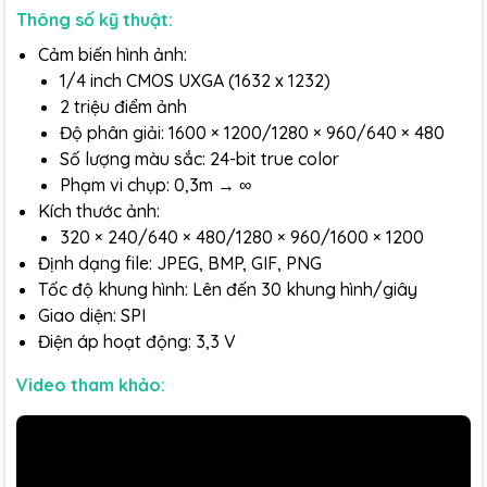
Thông số kỹ thuật:
Cảm biến hình ảnh:
1/4 inch CMOS UXGA (1632 x 1232)
2 triệu điểm ảnh
Độ phân giải: 1600 × 1200/1280 × 960/640 × 480
Số lượng màu sắc: 24-bit true color
Phạm vi chụp: 0,3m → ∞
Kích thước ảnh:
320 × 240/640 × 480/1280 × 960/1600 × 1200
Định dạng file: JPEG, BMP, GIF, PNG
Tốc độ khung hình: Lên đến 30 khung hình/giây
Giao diện: SPI
Điện áp hoạt động: 3,3 V
Video tham khảo: