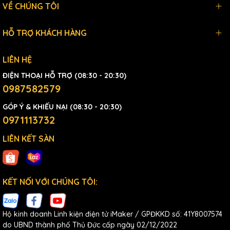
VỀ CHÚNG TÔI
HỖ TRỢ KHÁCH HÀNG
LIÊN HỆ
ĐIỆN THOẠI HỖ TRỢ (08:30 - 20:30)
0987582579
GÓP Ý & KHIẾU NẠI (08:30 - 20:30)
0971113732
LIÊN KẾT SÀN
KẾT NỐI VỚI CHÚNG TÔI:
Hộ kinh doanh Linh kiện điện tử iMaker / GPĐKKD số: 41Y8007574
do UBND thành phố Thủ Đức cấp ngày 02/12/2022