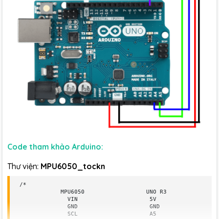
Code tham khảo Arduino:
Thư viện:
MPU6050_tockn
/*

            MPU6050                  UNO R3              ME
              VIN                     5V                 5V
              GND                     GND                GN
              SCL                     A5                 SC