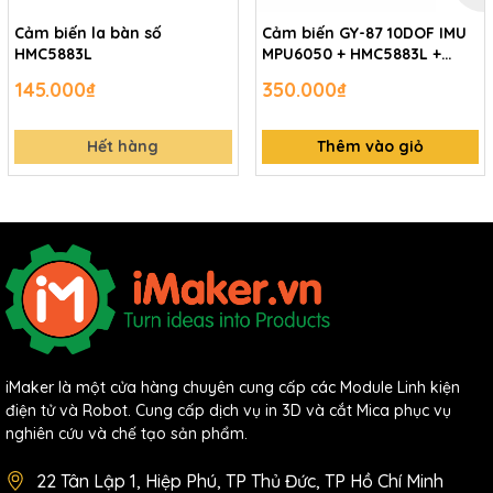
MPU-6050 Accelerometer + Gyro
Cảm biến la bàn số
Cảm biến GY-87 10DOF IMU
MPU-6050 Datasheet
HMC5883L
MPU6050 + HMC5883L +
BMP180
145.000₫
350.000₫
Hết hàng
Thêm vào giỏ
iMaker là một cửa hàng chuyên cung cấp các Module Linh kiện
điện tử và Robot. Cung cấp dịch vụ in 3D và cắt Mica phục vụ
nghiên cứu và chế tạo sản phẩm.
22 Tân Lập 1, Hiệp Phú, TP Thủ Đức, TP Hồ Chí Minh