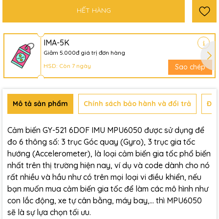
HẾT HÀNG
IMA-5K
Giảm 5.000đ giá trị đơn hàng
HSD: Còn 7 ngày
Sao chép
Mô tả sản phẩm
Chính sách bảo hành và đổi trả
Đán
Cảm biến GY-521 6DOF IMU MPU6050 được sử dụng để
đo 6 thông số: 3 trục Góc quay (Gyro), 3 trục gia tốc
hướng (Accelerometer), là loại cảm biến gia tốc phổ biến
nhất trên thị trường hiện nay, ví dụ và code dành cho nó
rất nhiều và hầu như có trên mọi loại vi điều khiển, nếu
bạn muốn mua cảm biến gia tốc để làm các mô hình như
con lắc động, xe tự cân bằng, máy bay,... thì MPU6050
sẽ là sự lựa chọn tối ưu.