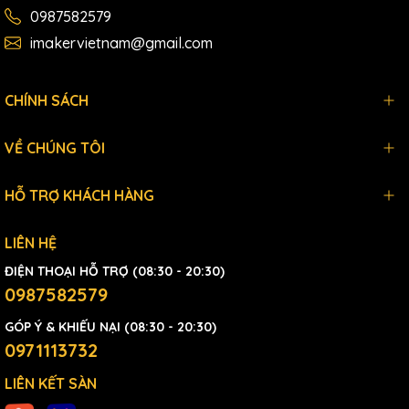
0987582579
imakervietnam@gmail.com
CHÍNH SÁCH
VỀ CHÚNG TÔI
HỖ TRỢ KHÁCH HÀNG
LIÊN HỆ
ĐIỆN THOẠI HỖ TRỢ (08:30 - 20:30)
0987582579
GÓP Ý & KHIẾU NẠI (08:30 - 20:30)
0971113732
LIÊN KẾT SÀN