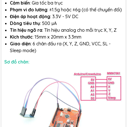
Cảm biến
: Gia tốc ba trục
Phạm vi đo lường
: ±1.5g hoặc ±6g (có thể chuyển đổi)
Điện áp hoạt động
: 3.3V - 5V DC
Dòng tiêu thụ
: 500 µA
Tín hiệu ngõ ra
: Tín hiệu analog cho mỗi trục X, Y, Z
Kích thước
: 15mm x 20mm x 3.3mm
Giao diện
: 6 chân đầu ra (X, Y, Z, GND, VCC, SL -
Sleep mode)
Sơ đồ chân: