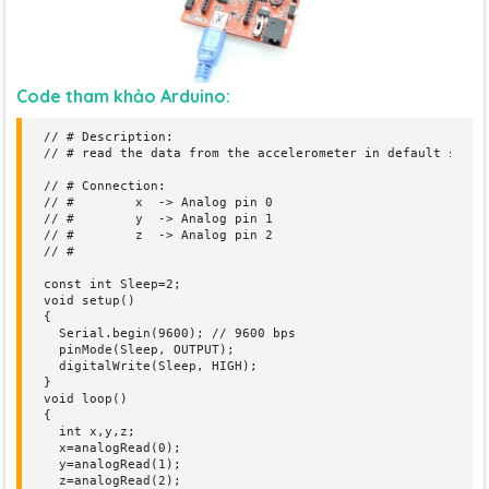
Code tham khảo Arduino:
// # Description:

// # read the data from the accelerometer in default settin
// # Connection:

// #        x  -> Analog pin 0

// #        y  -> Analog pin 1

// #        z  -> Analog pin 2

// #

const int Sleep=2;

void setup() 

{ 

  Serial.begin(9600); // 9600 bps

  pinMode(Sleep, OUTPUT);

  digitalWrite(Sleep, HIGH);

}

void loop() 

{

  int x,y,z;

  x=analogRead(0);

  y=analogRead(1);

  z=analogRead(2);
