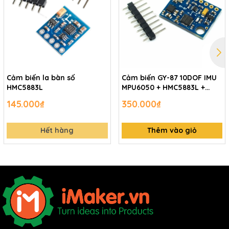
Cảm biến la bàn số
Cảm biến GY-87 10DOF IMU
HMC5883L
MPU6050 + HMC5883L +
BMP180
145.000₫
350.000₫
Hết hàng
Thêm vào giỏ