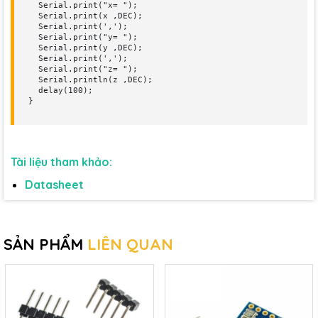
  Serial.print("x= ");

  Serial.print(x ,DEC);

  Serial.print(',');

  Serial.print("y= ");

  Serial.print(y ,DEC);

  Serial.print(',');

  Serial.print("z= ");

  Serial.println(z ,DEC);

  delay(100);

}
Tài liệu tham khảo:
Datasheet
SẢN PHẨM
LIÊN QUAN