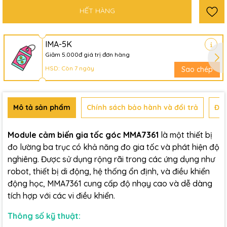
HẾT HÀNG
IMA-5K
Giảm 5.000đ giá trị đơn hàng
HSD: Còn 7 ngày
Sao chép
Mô tả sản phẩm
Chính sách bảo hành và đổi trả
Đán
Module cảm biến gia tốc góc MMA7361
là một thiết bị
đo lường ba trục có khả năng đo gia tốc và phát hiện độ
nghiêng. Được sử dụng rộng rãi trong các ứng dụng như
robot, thiết bị di động, hệ thống ổn định, và điều khiển
động học, MMA7361 cung cấp độ nhạy cao và dễ dàng
tích hợp với các vi điều khiển.
Thông số kỹ thuật: