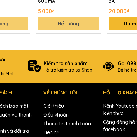
800mA
3A
5.000₫
20.000₫
hàng
Hết hàng
Thêm 
oàn
Kiểm tra sản phẩm
Gọi 09
Hỗ trợ kiểm tra tại Shop
Để hỗ tr
hí Minh
 SÁCH
VỀ CHÚNG TÔI
HỖ TRỢ KHÁC
sách bảo mật
Giới thiệu
Kênh Youtube c
kiến thức
uyển và thanh
Điều khoản
Cộng đồng hỗ t
Thông tin thanh toán
facebook
nh và đổi trả
Liên hệ