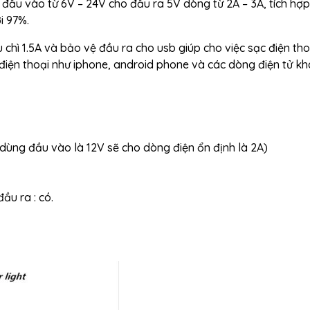
ầu vào từ 6V – 24V cho đầu ra 5V dòng từ 2A – 3A, tích hợp
i 97%.
hì 1.5A và bảo vệ đầu ra cho usb giúp cho việc sạc điện tho
điện thoại như iphone, android phone và các dòng điện tử kh
 dùng đầu vào là 12V sẽ cho dòng điện ổn định là 2A)
u ra : có.