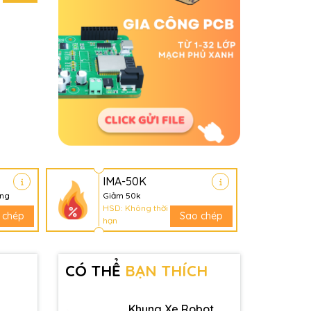
IMA-50K
àng
Giảm 50k
HSD: Không thời
 chép
Sao chép
hạn
CÓ THỂ
BẠN THÍCH
Khung Xe Robot