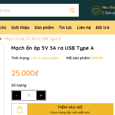
Yêu thí
0
Sản 
chủ
Giới thiệu
Sản phẩm
Tin tức
Liên hệ
Đổi trả
Mạch ổn áp 5V 3A ra USB Type A
Mạch ổn áp 5V 3A ra USB Type A
Tình trạng:
Còn 4 sản phẩm
Mã sản phẩm:
IMA519
25.000₫
Số lượng:
-
+
Mã giảm giá:
THÊM VÀO GIỎ
Giao hàng tận nơi miễn phí
Ngày hết hạn: