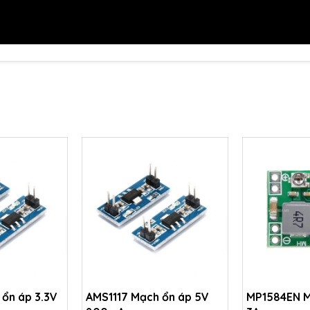
 ổn áp 3.3V
AMS1117 Mạch ổn áp 5V
MP1584EN M