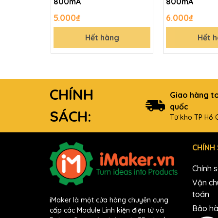
800mA
800mA
5.000₫
6.000₫
Hết hàng
Hết 
CHÍNH
Giao hàng t
quốc
SÁCH:
Từ kho TP Hồ C
CHÍNH
Chính 
Vận ch
toán
iMaker là một cửa hàng chuyên cung
Bảo hà
cấp các Module Linh kiện điện tử và