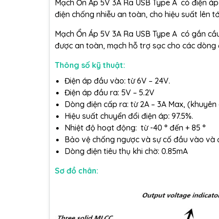
Mạch Ổn Áp 5V 3A Ra USB Type A có điện áp đ
điện chống nhiễu an toàn, cho hiệu suất lên tớ
Mạch Ổn Áp 5V 3A Ra USB Type A có gắn cầu c
được an toàn, mạch hỗ trợ sạc cho các dòng 
Thông số kỹ thuật:
Điện áp đầu vào: từ 6V – 24V.
Điện áp đầu ra: 5V – 5.2V
Dòng điện cấp ra: từ 2A – 3A Max, (khuyên
Hiệu suất chuyển đổi điện áp: 97.5%.
Nhiệt độ hoạt động: từ -40 ° đến + 85 °
Bảo vệ chống ngược và sự cố đầu vào và đầ
Dòng điện tiêu thụ khi chờ: 0.85mA
Sơ đồ chân: