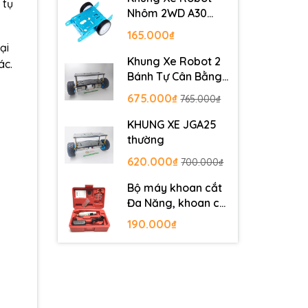
 tụ
Nhôm 2WD A30
Metal Robot
165.000₫
Chassis
ại
Khung Xe Robot 2
ác.
Bánh Tự Cân Bằng
JGB37-520
675.000₫
765.000₫
KHUNG XE JGA25
thường
620.000₫
700.000₫
Bộ máy khoan cắt
Đa Năng, khoan cắt
PCB, khoan mạch
190.000₫