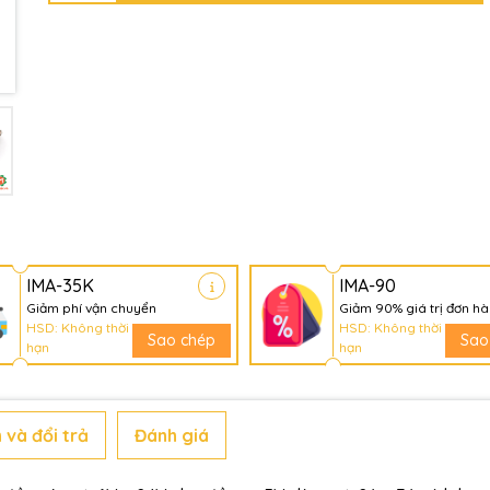
Điều kiện:
IMA-35K
IMA-90
Giảm phí vận chuyển
Giảm 90% giá trị đơn h
HSD: Không thời
HSD: Không thời
Sao chép
Sao
hạn
hạn
 và đổi trả
Đánh giá