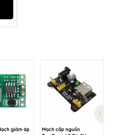
ạch giảm áp
Mạch cấp nguồn
Mạch giả