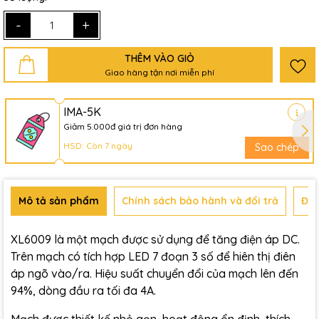
-
+
THÊM VÀO GIỎ
Giao hàng tận nơi miễn phí
IMA-5K
Giảm 5.000đ giá trị đơn hàng
HSD: Còn 7 ngày
Sao chép
Mô tả sản phẩm
Chính sách bảo hành và đổi trả
Đán
XL6009 là một mạch được sử dụng để tăng điện áp DC.
Trên mạch có tích hợp LED 7 đoạn 3 số để hiên thị điên
áp ngõ vào/ra. Hiệu suất chuyển đổi của mạch lên đến
94%, dòng đầu ra tối đa 4A.