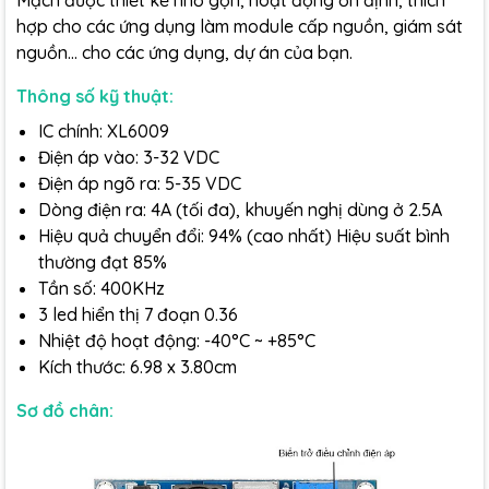
Mạch được thiết kế nhỏ gọn, hoạt động ổn định, thích
hợp cho các ứng dụng làm module cấp nguồn, giám sát
nguồn... cho các ứng dụng, dự án của bạn.
Thông số kỹ thuật:
IC chính: XL6009
Điện áp vào: 3-32 VDC
Điện áp ngõ ra: 5-35 VDC
Dòng điện ra: 4A (tối đa), khuyến nghị dùng ở 2.5A
Hiệu quả chuyển đổi: 94% (cao nhất) Hiệu suất bình
thường đạt 85%
Tần số: 400KHz
3 led hiển thị 7 đoạn 0.36
Nhiệt độ hoạt động: -40°C ~ +85°C
Kích thước: 6.98 x 3.80cm
Sơ đồ chân: