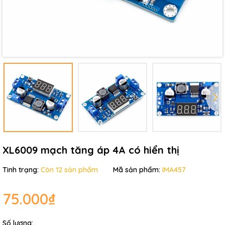
Mã giảm giá:
Ngày hết hạn:
Điều kiện:
XL6009 mạch tăng áp 4A có hiển thị
Tình trạng:
Còn 12 sản phẩm
Mã sản phẩm:
IMA457
75.000₫
Số lượng: