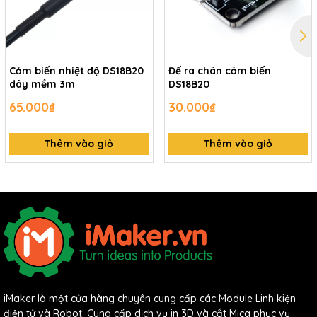
Cảm biến nhiệt độ DS18B20
Đế ra chân cảm biến
dây mềm 3m
DS18B20
65.000₫
30.000₫
Thêm vào giỏ
Thêm vào giỏ
iMaker là một cửa hàng chuyên cung cấp các Module Linh kiện
điện tử và Robot. Cung cấp dịch vụ in 3D và cắt Mica phục vụ