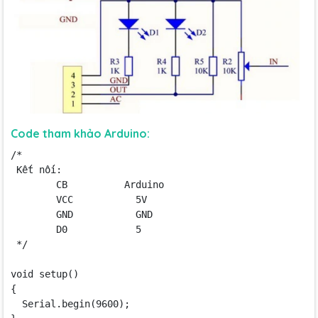
Code tham khảo Arduino:
/*

 Kết nối:

        CB          Arduino

        VCC           5V

        GND           GND

        D0            5

 */

void setup() 

{

  Serial.begin(9600);
