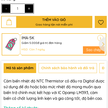
-
+
THÊM VÀO GIỎ
Giao hàng tận nơi miễn phí
IMA-5K
Giảm 5.000đ giá trị đơn hàng
HSD: Còn 7 ngày
Sao chép
Mô tả sản phẩm
Chính sách bảo hành và đổi trả
Đán
Cảm biến nhiệt độ NTC Thermistor có đầu ra Digital được
sử dụng để đo hoặc báo mức nhiệt độ mong muốn qua
biến trở chỉnh mức kết hợp với IC Opamp LM393, cảm
biến có chất lượng linh kiện và gia công tốt, độ bền cao.