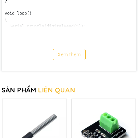
}

void loop() 

{

  Serial.println(digitalRead(5));

}
Video tham khảo:
Xem thêm
SẢN PHẨM
LIÊN QUAN