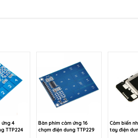
 ứng 4
Bàn phím cảm ứng 16
Cảm biến n
ng TTP224
chạm điện dung TTP229
tay điện d
Capacitive 