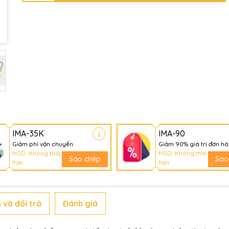
Mã giảm giá:
Ngày hết hạn:
Điều kiện:
IMA-35K
IMA-90
Giảm phí vận chuyển
Giảm 90% giá trị đơn h
HSD: Không thời
HSD: Không thời
Sao chép
Sao
hạn
hạn
 và đổi trả
Đánh giá