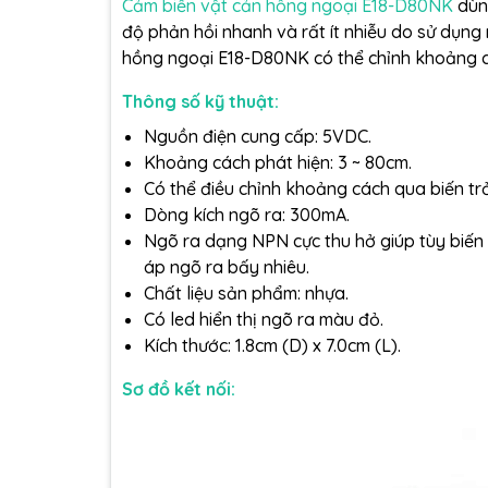
Cảm biến vật cản hồng ngoại E18-D80NK
dùng
độ phản hồi nhanh và rất ít nhiễu do sử dụng
hồng ngoại E18-D80NK có thể chỉnh khoảng 
Thông số kỹ thuật:
Nguồn điện cung cấp: 5VDC.
Khoảng cách phát hiện: 3 ~ 80cm.
Có thể điều chỉnh khoảng cách qua biến trở
Dòng kích ngõ ra: 300mA.
Ngõ ra dạng NPN cực thu hở giúp tùy biến đ
áp ngõ ra bấy nhiêu.
Chất liệu sản phẩm: nhựa.
Có led hiển thị ngõ ra màu đỏ.
Kích thước: 1.8cm (D) x 7.0cm (L).
Sơ đồ kết nối: