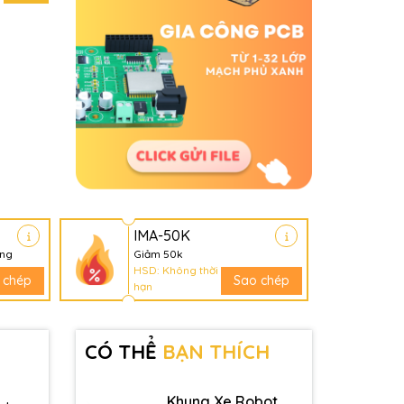
IMA-50K
àng
Giảm 50k
HSD: Không thời
 chép
Sao chép
hạn
CÓ THỂ
BẠN THÍCH
Khung Xe Robot