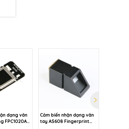
hận dạng vân
Cảm biến nhận dạng vân
Cảm biến 
ung FPC1020A
tay AS608 Fingerprint
không kh
Fingerprint
Sensor
CCS811