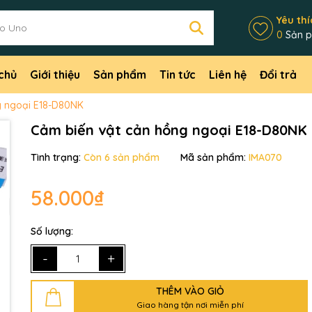
Yêu thí
0
Sản 
chủ
Giới thiệu
Sản phẩm
Tin tức
Liên hệ
Đổi trả
g ngoại E18-D80NK
Cảm biến vật cản hồng ngoại E18-D80NK
Tình trạng:
Còn 6 sản phẩm
Mã sản phẩm:
IMA070
58.000₫
Số lượng:
-
+
THÊM VÀO GIỎ
Giao hàng tận nơi miễn phí