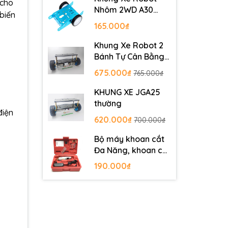
 cho
Nhôm 2WD A30
 biến
Metal Robot
165.000₫
Chassis
Khung Xe Robot 2
Bánh Tự Cân Bằng
JGB37-520
675.000₫
765.000₫
KHUNG XE JGA25
thường
điện
620.000₫
700.000₫
Bộ máy khoan cắt
Đa Năng, khoan cắt
PCB, khoan mạch
190.000₫