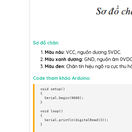
Sơ đồ chân:
Màu nâu:
VCC, nguồn dương 5VDC.
Màu xanh dương:
GND, nguồn âm 0VD
Màu đen:
Chân tín hiệu ngõ ra cực thu 
Code tham khảo Arduino:
void setup() 

{

  Serial.begin(9600);

}

void loop() 

{

  Serial.println(digitalRead(3));
