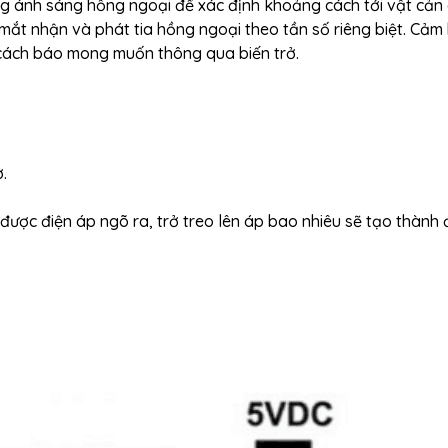
 ánh sáng hồng ngoại để xác định khoảng cách tới vật cản
 mắt nhận và phát tia hồng ngoại theo tần số riêng biệt. Cảm
cách báo mong muốn thông qua biến trở.
.
ược điện áp ngõ ra, trở treo lên áp bao nhiêu sẽ tạo thành 