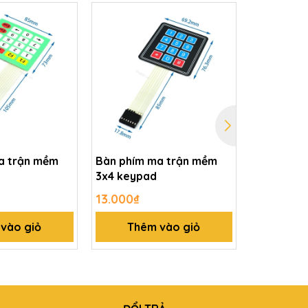
a trận mềm
Bàn phím ma trận mềm
Bàn phím 
3x4 keypad
keypad
13.000₫
30.000₫
vào giỏ
Thêm vào giỏ
Thê