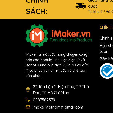
quốc
SÁCH:
Từ kho TP Hồ C
CHÍNH
Chính 
Vận ch
toán
iMaker là một cửa hàng chuyên cung
Bảo hà
cấp các Module Linh kiện điện tử và
Robot. Cung cấp dịch vụ in 3D và cắt
Mica phục vụ nghiên cứu và chế tạo
sản phẩm.
22 Tân Lập 1, Hiệp Phú, TP Thủ
Đức, TP Hồ Chí Minh
0987582579
imakervietnam@gmail.com