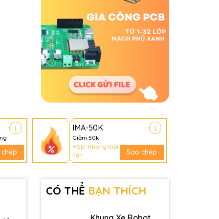
IMA-50K
àng
Giảm 50k
HSD: Không thời
 chép
Sao chép
hạn
CÓ THỂ
BẠN THÍCH
Khung Xe Robot