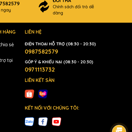
ĐỔI TRẢ
87582579
Chính sách đổi trả dễ
ợ ngay
dàng
H HÀNG
LIÊN HỆ
ĐIỆN THOẠI HỖ TRỢ (08:30 - 20:30)
hia sẻ
0987582579
rợ tại
GÓP Ý & KHIẾU NẠI (08:30 - 20:30)
0971113732
LIÊN KẾT SÀN
KẾT NỐI VỚI CHÚNG TÔI: