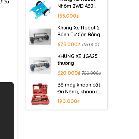
điều
Nhôm 2WD A30
Metal Robot
165.000₫
Chassis
Khung Xe Robot 2
Bánh Tự Cân Bằng
JGB37-520
675.000₫
765.000₫
KHUNG XE JGA25
thường
620.000₫
700.000₫
Bộ máy khoan cắt
Đa Năng, khoan cắt
PCB, khoan mạch
190.000₫