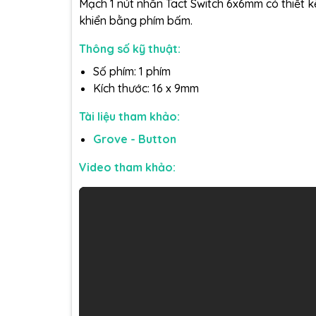
Mạch 1 nút nhấn Tact Switch 6x6mm có thiết k
khiển bằng phím bấm.
Thông số kỹ thuật:
Số phím: 1 phím
Kích thước: 16 x 9mm
Tài liệu tham khảo:
Grove - Button
Video tham khảo: